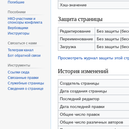
Погибшие
Хэш-значение
Пособники
Защита страницы
спонсоры конфликта
‏‎Вербовщики
Редактирование
Без защиты (бес
Инструкторы
Переименование
Без защиты (бес
Связаться с нами
Загрузка
Без защиты (бес
Телеграм канал
Бот обратной связи
Просмотреть журнал защиты этой с
Инструменты
История изменений
Ссылки сюда
Связанные правки
Создатель страницы
Служебные страницы
Сведения о странице
Дата создания страницы
Последний редактор
Дата последней правки
Общее число правок
Общее число различных авторов