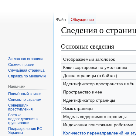
Файл
Обсуждение
Сведения о страниц
Основные сведения
Перейти
Перейти
к
к
навигации
поиску
Заглавная страница
Отображаемый заголовок
Свежие правки
Ключ сортировки по умолчанию
Случайная страница
Длина страницы (в байтах)
Справка по MediaWiki
Идентификатор пространства имён
Наёмники
Пространство имён
Поимённый список
Список по странам
Идентификатор страницы
Совершили
Язык страницы
преступления
Боевые
Модель содержимого страницы
подразделения и
группировки
Индексация поисковыми роботами
Подразделения ВС
Украины
Количество перенаправлений на эт