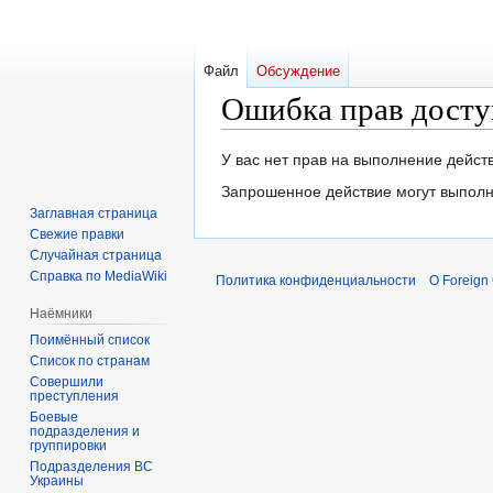
Файл
Обсуждение
Ошибка прав досту
Перейти
Перейти
У вас нет прав на выполнение дейс
к
к
Запрошенное действие могут выполн
навигации
поиску
Заглавная страница
Свежие правки
Случайная страница
Справка по MediaWiki
Политика конфиденциальности
О Foreign
Наёмники
Поимённый список
Список по странам
Совершили
преступления
Боевые
подразделения и
группировки
Подразделения ВС
Украины