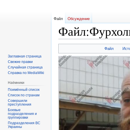
Файл
Обсуждение
Файл
:
Фурхол
Перейти
Перейти
Файл
Ист
к
к
Заглавная страница
навигации
поиску
Свежие правки
Случайная страница
Справка по MediaWiki
Наёмники
Поимённый список
Список по странам
Совершили
преступления
Боевые
подразделения и
группировки
Подразделения ВС
Украины