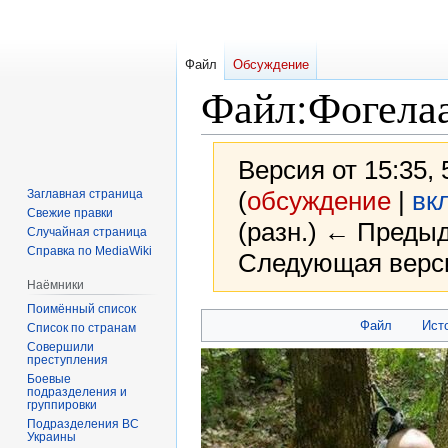
Файл
Обсуждение
Файл
:
Фогелаа
Версия от 15:35,
(
обсуждение
|
вк
Заглавная страница
Свежие правки
(разн.) ← Предыд
Случайная страница
Справка по MediaWiki
Следующая верси
Наёмники
Поимённый список
Перейти
Перейти
Файл
Ист
Список по странам
к
к
Совершили
преступления
навигации
поиску
Боевые
подразделения и
группировки
Подразделения ВС
Украины