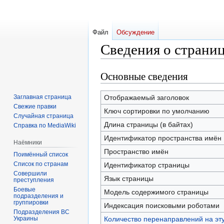
Файл
Обсуждение
Сведения о страниц
Основные сведения
Перейти
Перейти
к
к
навигации
поиску
Заглавная страница
Отображаемый заголовок
Свежие правки
Ключ сортировки по умолчанию
Случайная страница
Длина страницы (в байтах)
Справка по MediaWiki
Идентификатор пространства имён
Наёмники
Пространство имён
Поимённый список
Список по странам
Идентификатор страницы
Совершили
Язык страницы
преступления
Боевые
Модель содержимого страницы
подразделения и
группировки
Индексация поисковыми роботами
Подразделения ВС
Украины
Количество перенаправлений на эт