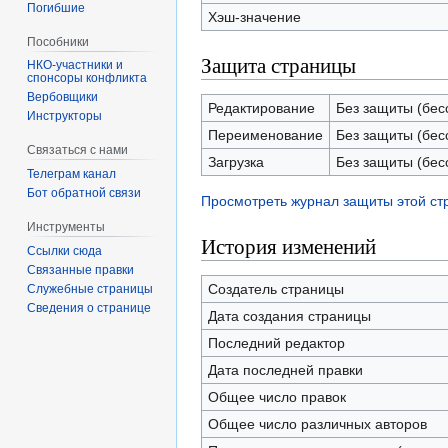
Погибшие
Хэш-значение
Пособники
Защита страницы
спонсоры конфликта
‏‎Вербовщики
Редактирование
Без защиты (бес
Инструкторы
Переименование
Без защиты (бес
Связаться с нами
Загрузка
Без защиты (бес
Телеграм канал
Бот обратной связи
Просмотреть журнал защиты этой с
Инструменты
История изменений
Ссылки сюда
Связанные правки
Создатель страницы
Служебные страницы
Сведения о странице
Дата создания страницы
Последний редактор
Дата последней правки
Общее число правок
Общее число различных авторов