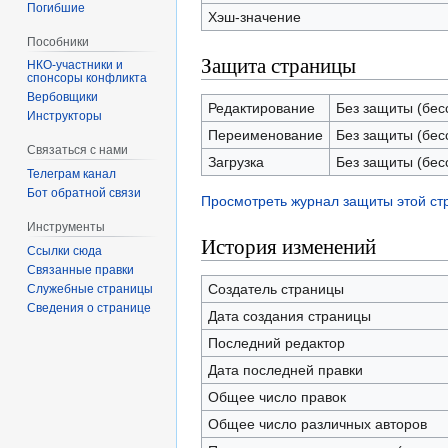
Погибшие
Хэш-значение
Пособники
Защита страницы
спонсоры конфликта
‏‎Вербовщики
Редактирование
Без защиты (бес
Инструкторы
Переименование
Без защиты (бес
Связаться с нами
Загрузка
Без защиты (бес
Телеграм канал
Бот обратной связи
Просмотреть журнал защиты этой с
Инструменты
История изменений
Ссылки сюда
Связанные правки
Создатель страницы
Служебные страницы
Сведения о странице
Дата создания страницы
Последний редактор
Дата последней правки
Общее число правок
Общее число различных авторов