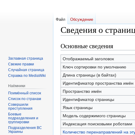
Файл
Обсуждение
Сведения о страниц
Основные сведения
Перейти
Перейти
к
к
навигации
поиску
Заглавная страница
Отображаемый заголовок
Свежие правки
Ключ сортировки по умолчанию
Случайная страница
Длина страницы (в байтах)
Справка по MediaWiki
Идентификатор пространства имён
Наёмники
Пространство имён
Поимённый список
Список по странам
Идентификатор страницы
Совершили
Язык страницы
преступления
Боевые
Модель содержимого страницы
подразделения и
группировки
Индексация поисковыми роботами
Подразделения ВС
Украины
Количество перенаправлений на эт