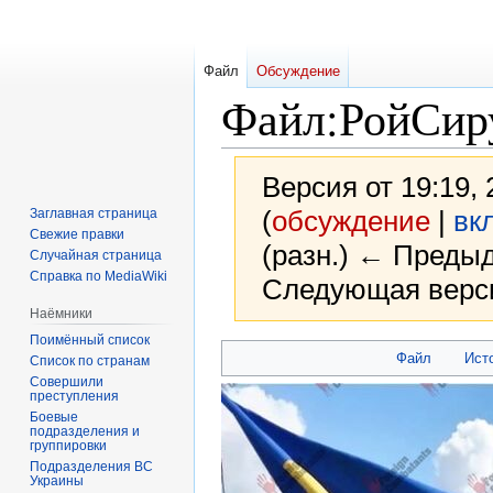
Файл
Обсуждение
Файл
:
РойСиру
Версия от 19:19,
(
обсуждение
|
вк
Заглавная страница
Свежие правки
(разн.) ← Предыд
Случайная страница
Справка по MediaWiki
Следующая верси
Наёмники
Поимённый список
Перейти
Перейти
Файл
Ист
Список по странам
к
к
Совершили
преступления
навигации
поиску
Боевые
подразделения и
группировки
Подразделения ВС
Украины