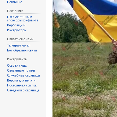
Погибшие
Пособники
спонсоры конфликта
‏‎Вербовщики
Инструкторы
Связаться с нами
Телеграм канал
Бот обратной связи
Инструменты
Ссылки сюда
Связанные правки
Служебные страницы
Версия для печати
Постоянная ссылка
Сведения о странице