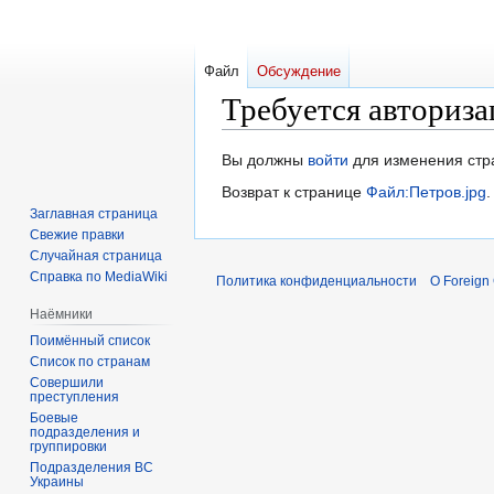
Файл
Обсуждение
Требуется авториза
Перейти
Перейти
Вы должны
войти
для изменения стр
к
к
Возврат к странице
Файл:Петров.jpg
.
навигации
поиску
Заглавная страница
Свежие правки
Случайная страница
Справка по MediaWiki
Политика конфиденциальности
О Foreign
Наёмники
Поимённый список
Список по странам
Совершили
преступления
Боевые
подразделения и
группировки
Подразделения ВС
Украины