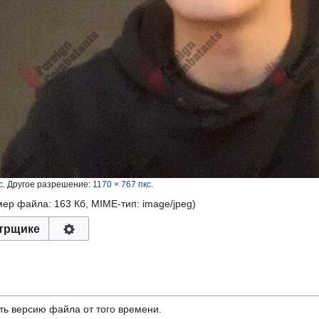
с
.
Другое разрешение:
1170 × 767 пкс
.
змер файла: 163 Кб, MIME-тип:
image/jpeg
)
трщике
ть версию файла от того времени.