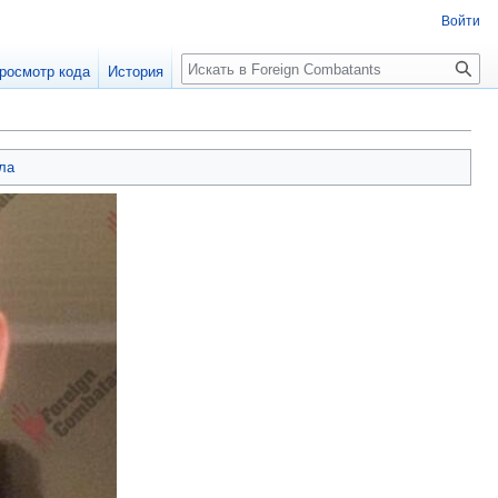
Войти
росмотр кода
История
ла