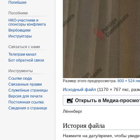
Погибшие
Пособники
спонсоры конфликта
‏‎Вербовщики
Инструкторы
Связаться с нами
Телеграм канал
Бот обратной связи
Инструменты
Ссылки сюда
Размер этого предпросмотра:
800 × 524 пк
Связанные правки
Исходный файл
‎
(1170 × 767 пкс, ра
Служебные страницы
Версия для печати
Открыть в Медиа-просмо
Постоянная ссылка
Сведения о странице
Лённберг
История файла
Нажмите на дату/время, чтобы увиде