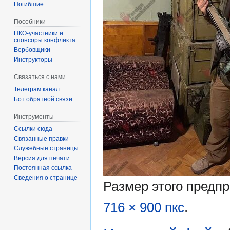
Погибшие
Пособники
спонсоры конфликта
‏‎Вербовщики
Инструкторы
Связаться с нами
Телеграм канал
Бот обратной связи
Инструменты
Ссылки сюда
Связанные правки
Служебные страницы
Версия для печати
Постоянная ссылка
Сведения о странице
Размер этого предп
716 × 900 пкс
.