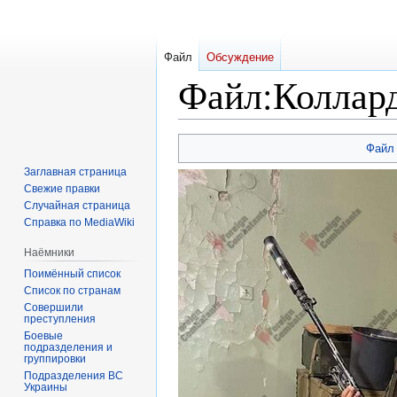
Файл
Обсуждение
Файл
:
Коллард
Перейти
Перейти
Файл
к
к
Заглавная страница
навигации
поиску
Свежие правки
Случайная страница
Справка по MediaWiki
Наёмники
Поимённый список
Список по странам
Совершили
преступления
Боевые
подразделения и
группировки
Подразделения ВС
Украины