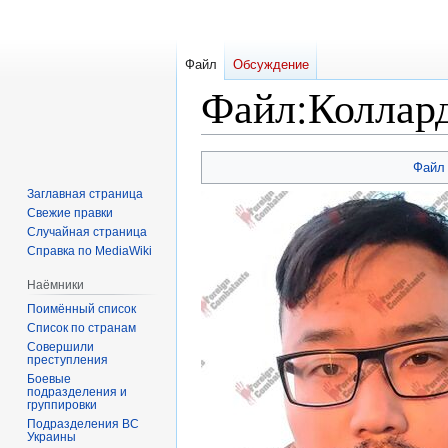
Файл
Обсуждение
Файл
:
Коллард
Перейти
Перейти
Файл
к
к
Заглавная страница
навигации
поиску
Свежие правки
Случайная страница
Справка по MediaWiki
Наёмники
Поимённый список
Список по странам
Совершили
преступления
Боевые
подразделения и
группировки
Подразделения ВС
Украины