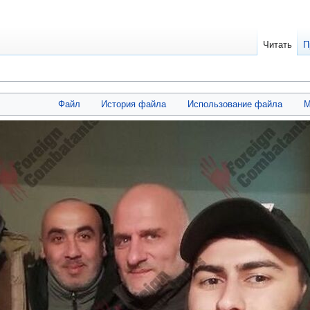
Читать
П
Файл
История файла
Использование файла
М