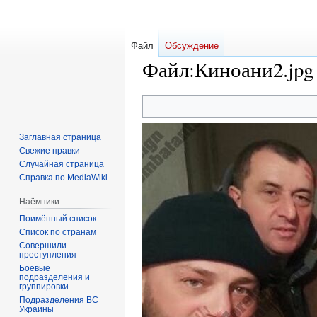
Файл
Обсуждение
Файл
:
Киноани2.jpg
Перейти
Перейти
к
к
навигации
поиску
Заглавная страница
Свежие правки
Случайная страница
Справка по MediaWiki
Наёмники
Поимённый список
Список по странам
Совершили
преступления
Боевые
подразделения и
группировки
Подразделения ВС
Украины