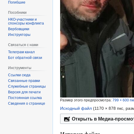
Погибшие
Пособники
спонсоры конфликта
‏‎Вербовщики
Инструкторы
Связаться с нами
Телеграм канал
Бот обратной связи
Инструменты
Ссылки сюда
Связанные правки
Служебные страницы
Версия для печати
Постоянная ссылка
Размер этого предпросмотра:
799 × 600 пк
Сведения о странице
Исходный файл
‎
(1170 × 878 пкс, ра
Открыть в Медиа-просмо