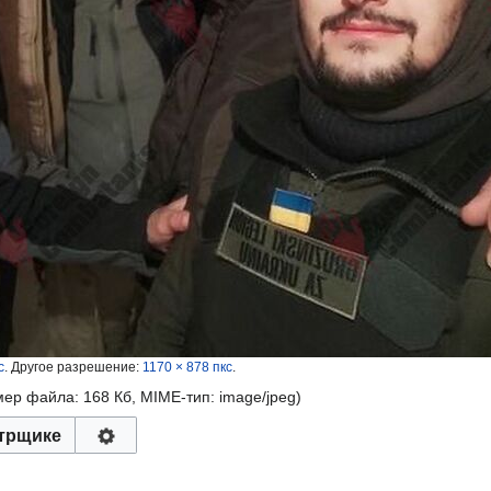
с
.
Другое разрешение:
1170 × 878 пкс
.
змер файла: 168 Кб, MIME-тип:
image/jpeg
)
трщике