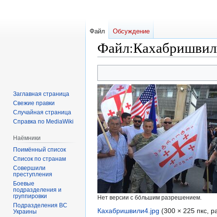
Файл
Обсуждение
Файл
:
Кахабришвили
Перейти
Перейти
к
к
навигации
поиску
Заглавная страница
Свежие правки
Случайная страница
Справка по MediaWiki
Наёмники
Поимённый список
Список по странам
Совершили
преступления
Боевые
подразделения и
группировки
Нет версии с бо́льшим разрешением.
Подразделения ВС
Кахабришвили4.jpg
‎
(300 × 225 пкс, 
Украины