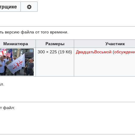
трщике
ть версию файла от того времени.
Миниатюра
Размеры
Участник
300 × 225
(19 Кб)
ДвадцатьВосьмой
(
обсужден
л.
т файл: