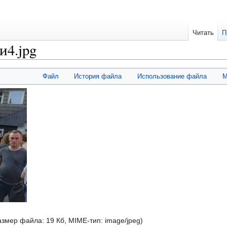
Читать
П
4.jpg
Файл
История файла
Использование файла
М
размер файла: 19 Кб, MIME-тип:
image/jpeg
)