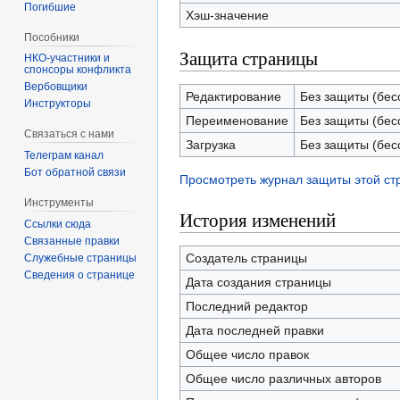
Погибшие
Хэш-значение
Пособники
Защита страницы
спонсоры конфликта
‏‎Вербовщики
Редактирование
Без защиты (бес
Инструкторы
Переименование
Без защиты (бес
Связаться с нами
Загрузка
Без защиты (бес
Телеграм канал
Бот обратной связи
Просмотреть журнал защиты этой с
Инструменты
История изменений
Ссылки сюда
Связанные правки
Создатель страницы
Служебные страницы
Сведения о странице
Дата создания страницы
Последний редактор
Дата последней правки
Общее число правок
Общее число различных авторов