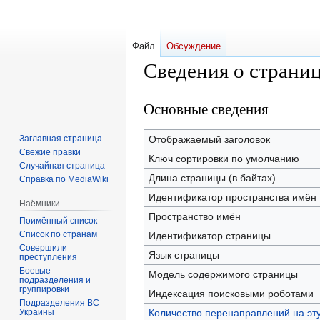
Файл
Обсуждение
Сведения о страни
Основные сведения
Перейти
Перейти
к
к
навигации
поиску
Заглавная страница
Отображаемый заголовок
Свежие правки
Ключ сортировки по умолчанию
Случайная страница
Длина страницы (в байтах)
Справка по MediaWiki
Идентификатор пространства имён
Наёмники
Пространство имён
Поимённый список
Список по странам
Идентификатор страницы
Совершили
Язык страницы
преступления
Боевые
Модель содержимого страницы
подразделения и
группировки
Индексация поисковыми роботами
Подразделения ВС
Украины
Количество перенаправлений на эт