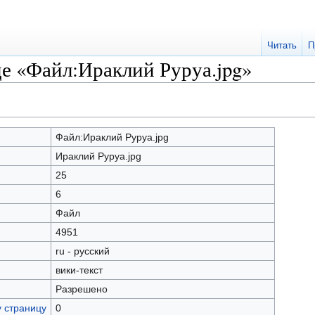
Читать
П
це «Файл:Ираклий Руруа.jpg»
Файл:Ираклий Руруа.jpg
Ираклий Руруа.jpg
25
6
Файл
4951
ru - русский
вики-текст
Разрешено
у страницу
0