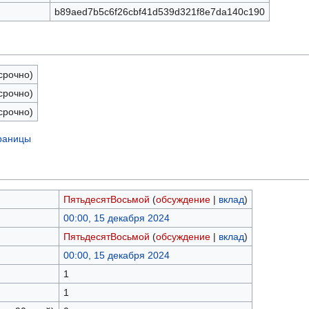
b89aed7b5c6f26cbf41d539d321f8e7da140c190
срочно)
срочно)
срочно)
траницы
ПятьдесятВосьмой
(
обсуждение
|
вклад
)
00:00, 15 декабря 2024
ПятьдесятВосьмой
(
обсуждение
|
вклад
)
00:00, 15 декабря 2024
1
1