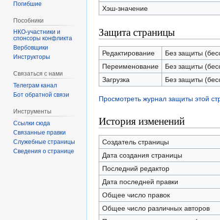
Погибшие
Хэш-значение
Пособники
Защита страницы
спонсоры конфликта
‏‎Вербовщики
Редактирование
Без защиты (бес
Инструкторы
Переименование
Без защиты (бес
Связаться с нами
Загрузка
Без защиты (бес
Телеграм канал
Бот обратной связи
Просмотреть журнал защиты этой с
Инструменты
История изменений
Ссылки сюда
Связанные правки
Создатель страницы
Служебные страницы
Сведения о странице
Дата создания страницы
Последний редактор
Дата последней правки
Общее число правок
Общее число различных авторов