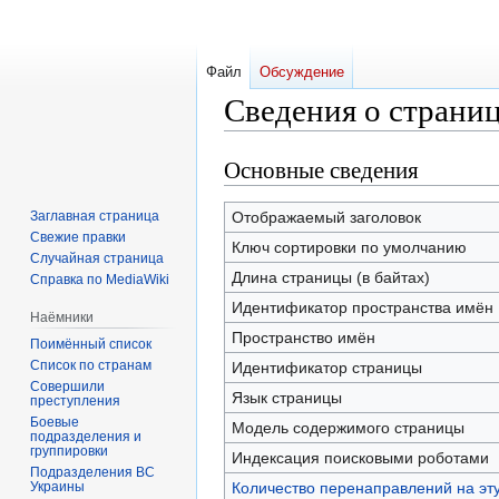
Файл
Обсуждение
Сведения о страниц
Основные сведения
Перейти
Перейти
к
к
навигации
поиску
Заглавная страница
Отображаемый заголовок
Свежие правки
Ключ сортировки по умолчанию
Случайная страница
Длина страницы (в байтах)
Справка по MediaWiki
Идентификатор пространства имён
Наёмники
Пространство имён
Поимённый список
Список по странам
Идентификатор страницы
Совершили
Язык страницы
преступления
Боевые
Модель содержимого страницы
подразделения и
группировки
Индексация поисковыми роботами
Подразделения ВС
Украины
Количество перенаправлений на эт