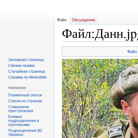
Файл
Обсуждение
Файл
:
Данн.jp
Перейти
Перейти
Файл
к
к
Заглавная страница
навигации
поиску
Свежие правки
Случайная страница
Справка по MediaWiki
Наёмники
Поимённый список
Список по странам
Совершили
преступления
Боевые
подразделения и
группировки
Подразделения ВС
Украины