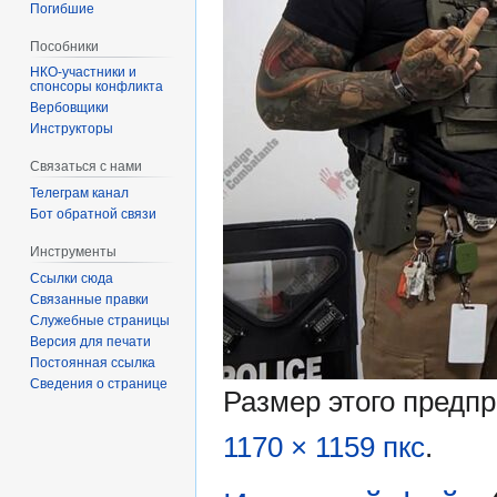
Погибшие
Пособники
спонсоры конфликта
‏‎Вербовщики
Инструкторы
Связаться с нами
Телеграм канал
Бот обратной связи
Инструменты
Ссылки сюда
Связанные правки
Служебные страницы
Версия для печати
Постоянная ссылка
Сведения о странице
Размер этого предп
1170 × 1159 пкс
.