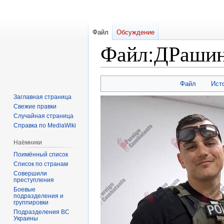
Файл
Обсуждение
Файл
:
ДРашин
Перейти
Перейти
Файл
Ист
к
к
Заглавная страница
навигации
поиску
Свежие правки
Случайная страница
Справка по MediaWiki
Наёмники
Поимённый список
Список по странам
Совершили
преступления
Боевые
подразделения и
группировки
Подразделения ВС
Украины