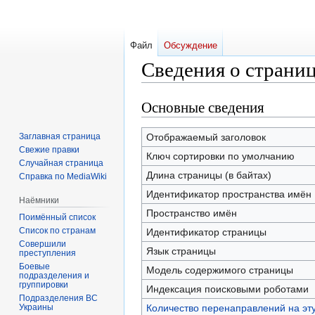
Файл
Обсуждение
Сведения о страниц
Основные сведения
Перейти
Перейти
к
к
навигации
поиску
Заглавная страница
Отображаемый заголовок
Свежие правки
Ключ сортировки по умолчанию
Случайная страница
Длина страницы (в байтах)
Справка по MediaWiki
Идентификатор пространства имён
Наёмники
Пространство имён
Поимённый список
Список по странам
Идентификатор страницы
Совершили
Язык страницы
преступления
Боевые
Модель содержимого страницы
подразделения и
группировки
Индексация поисковыми роботами
Подразделения ВС
Украины
Количество перенаправлений на эт