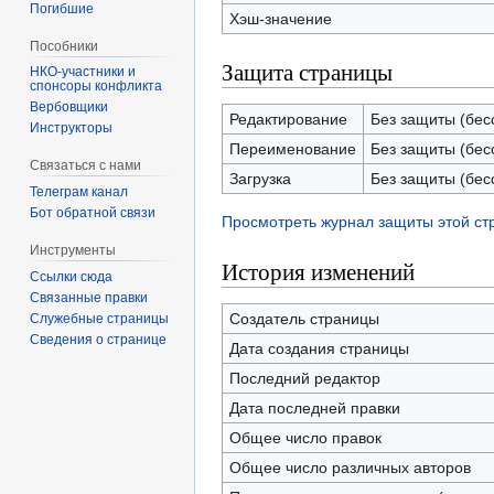
Погибшие
Хэш-значение
Пособники
Защита страницы
спонсоры конфликта
‏‎Вербовщики
Редактирование
Без защиты (бес
Инструкторы
Переименование
Без защиты (бес
Связаться с нами
Загрузка
Без защиты (бес
Телеграм канал
Бот обратной связи
Просмотреть журнал защиты этой с
Инструменты
История изменений
Ссылки сюда
Связанные правки
Создатель страницы
Служебные страницы
Сведения о странице
Дата создания страницы
Последний редактор
Дата последней правки
Общее число правок
Общее число различных авторов