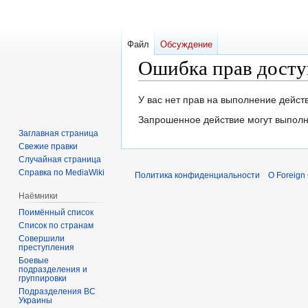
Файл
Обсуждение
Ошибка прав досту
Перейти
Перейти
У вас нет прав на выполнение дейс
к
к
Запрошенное действие могут выполн
навигации
поиску
Заглавная страница
Свежие правки
Случайная страница
Справка по MediaWiki
Политика конфиденциальности
О Foreign
Наёмники
Поимённый список
Список по странам
Совершили
преступления
Боевые
подразделения и
группировки
Подразделения ВС
Украины