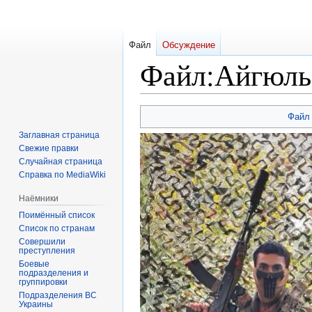
Файл
Обсуждение
Файл
:
Айгюль
Перейти
Перейти
Файл
к
к
Заглавная страница
навигации
поиску
Свежие правки
Случайная страница
Справка по MediaWiki
Наёмники
Поимённый список
Список по странам
Совершили
преступления
Боевые
подразделения и
группировки
Подразделения ВС
Украины