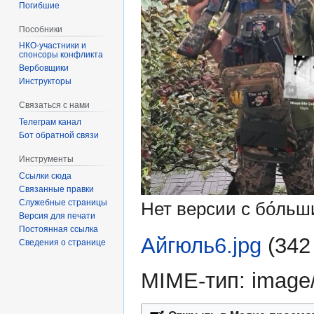
Погибшие
Пособники
спонсоры конфликта
‏‎Вербовщики
Инструкторы
Связаться с нами
Телеграм канал
Бот обратной связи
Инструменты
Ссылки сюда
Связанные правки
Служебные страницы
Нет версии с бо́ль
Версия для печати
Постоянная ссылка
Айгюль6.jpg
‎
(342
Сведения о странице
MIME-тип:
image