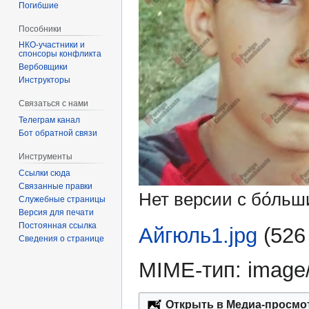
Погибшие
Пособники
спонсоры конфликта
‏‎Вербовщики
Инструкторы
Связаться с нами
Телеграм канал
Бот обратной связи
Инструменты
Ссылки сюда
Связанные правки
Нет версии с бо́ль
Служебные страницы
Версия для печати
Постоянная ссылка
Айгюль1.jpg
‎
(526
Сведения о странице
MIME-тип:
image
Открыть в Медиа-просмо