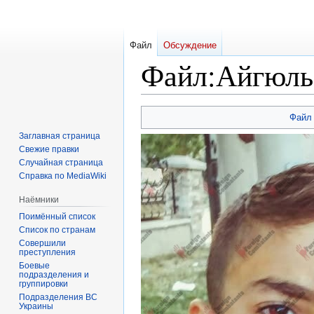
Файл
Обсуждение
Файл
:
Айгюль
Перейти
Перейти
Файл
к
к
Заглавная страница
навигации
поиску
Свежие правки
Случайная страница
Справка по MediaWiki
Наёмники
Поимённый список
Список по странам
Совершили
преступления
Боевые
подразделения и
группировки
Подразделения ВС
Украины