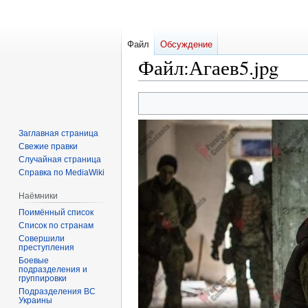
Файл
Обсуждение
Файл
:
Агаев5.jpg
Перейти
Перейти
к
к
навигации
поиску
Заглавная страница
Свежие правки
Случайная страница
Справка по MediaWiki
Наёмники
Поимённый список
Список по странам
Совершили
преступления
Боевые
подразделения и
группировки
Подразделения ВС
Украины