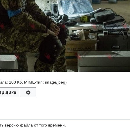
айла: 108 Кб, MIME-тип:
image/jpeg
)
трщике
ть версию файла от того времени.