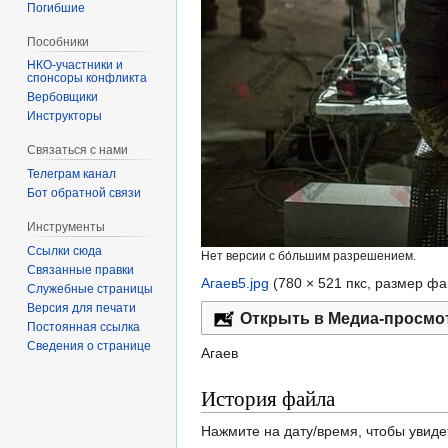
Погибшие
Пособники
спонсоры конфликта
‏‎Вербовщики
Инструкторы
Связаться с нами
Телеграм канал
Бот обратной связи
Инструменты
Ссылки сюда
Нет версии с бо́льшим разрешением.
Связанные правки
Агаев5.jpg
‎
(780 × 521 пкс, размер ф
Служебные страницы
Версия для печати
Открыть в Медиа-просмо
Постоянная ссылка
Сведения о странице
Агаев
История файла
Нажмите на дату/время, чтобы увиде