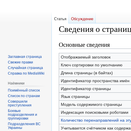
Статья
Обсуждение
Сведения о страни
Основные сведения
Перейти
Перейти
к
к
навигации
поиску
Заглавная страница
Отображаемый заголовок
Свежие правки
Ключ сортировки по умолчанию
Случайная страница
Длина страницы (в байтах)
Справка по MediaWiki
Идентификатор пространства имён
Наёмники
Идентификатор страницы
Поимённый список
Список по странам
Язык страницы
Совершили
Модель содержимого страницы
преступления
Боевые
Индексация поисковыми роботами
подразделения и
группировки
Количество перенаправлений на эт
Подразделения ВС
Украины
Учитывается счётчиком как содерж