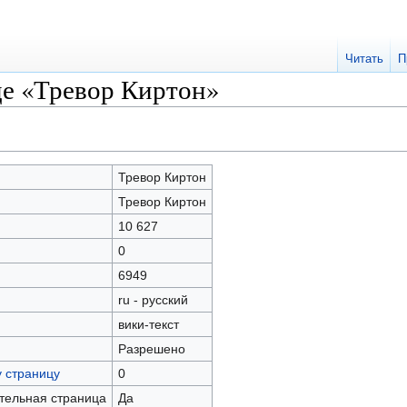
Читать
П
це «Тревор Киртон»
Тревор Киртон
Тревор Киртон
10 627
0
6949
ru - русский
вики-текст
Разрешено
у страницу
0
ательная страница
Да