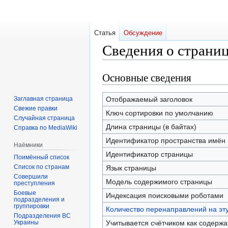
Статья
Обсуждение
Сведения о страни
Основные сведения
Перейти
Перейти
к
к
навигации
поиску
Заглавная страница
Отображаемый заголовок
Свежие правки
Ключ сортировки по умолчанию
Случайная страница
Длина страницы (в байтах)
Справка по MediaWiki
Идентификатор пространства имён
Наёмники
Идентификатор страницы
Поимённый список
Список по странам
Язык страницы
Совершили
Модель содержимого страницы
преступления
Боевые
Индексация поисковыми роботами
подразделения и
группировки
Количество перенаправлений на эт
Подразделения ВС
Украины
Учитывается счётчиком как содерж