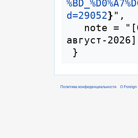
%BD_%D0%A7%D
d=29052
}
",

   note = "[Online; accessed 9-
август-2026]"
Политика конфиденциальности
О Foreign