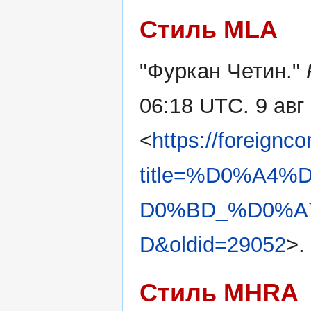
Стиль MLA
"Фуркан Четин."
06:18 UTC. 9 авг
<
https://foreignc
title=%D0%A4
D0%BD_%D0%A
D&oldid=29052
>.
Стиль MHRA