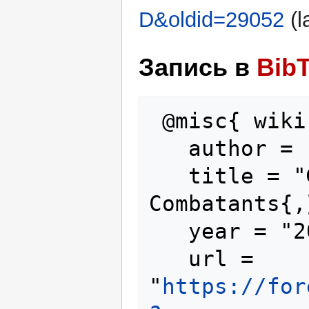
D&oldid=29052
(l
Запись в
Bib
 @misc{ wiki:xxx,

   author = "Foreign Combatants",

   title = "Фуркан Четин --- Foreign 
Combatants{,
   year = "2025",

   url = 
"
https://for