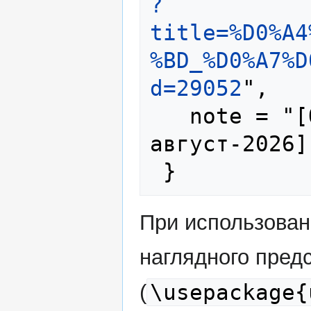
?
title=%D0%A4
%BD_%D0%A7%D
d=29052
",

   note = "[Online; accessed 9-
август-2026]"
При использова
наглядного пред
\usepackage{
(