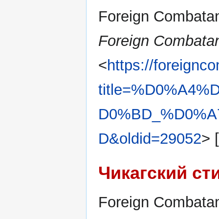
Foreign Combatant
Foreign Combatan
<
https://foreignc
title=%D0%A4
D0%BD_%D0%A
D&oldid=29052
> 
Чикагский ст
Foreign Combatan