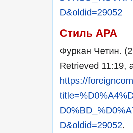
D&oldid=29052
Стиль APA
Фуркан Четин. (2
Retrieved 11:19, 
https://foreignco
title=%D0%A4
D0%BD_%D0%A
D&oldid=29052
.