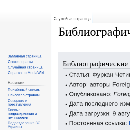
Служебная страница
Библиографич
Перейти
Перейти
Заглавная страница
Библиографические 
к
к
Свежие правки
Случайная страница
навигации
поиску
Справка по MediaWiki
Статья: Фуркан Чети
Наёмники
Автор: авторы Forei
Поимённый список
Опубликовано:
Forei
Список по странам
Совершили
Дата последнего изм
преступления
Боевые
Дата загрузки: 9 авг
подразделения и
группировки
Постоянная ссылка:
Подразделения ВС
Украины