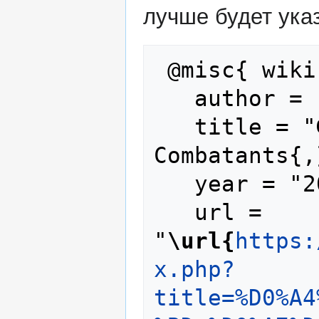
лучше будет указ
 @misc{ wiki:xxx,

   author = "Foreign Combatants",

   title = "Фуркан Четин --- Foreign 
Combatants{,
   year = "2025",

   url = 
"
\url{
https:
x.php?
title=%D0%A4