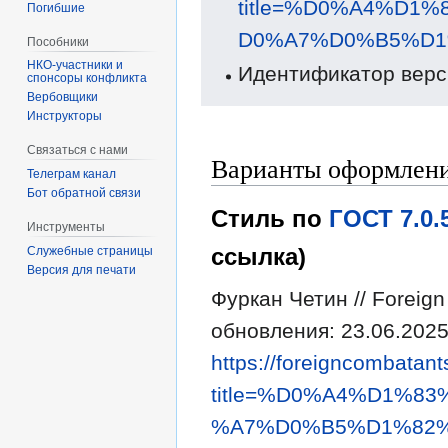
title=%D0%A4%D
Погибшие
D0%A7%D0%B5%D1%
Пособники
Идентификатор верс
спонсоры конфликта
‏‎Вербовщики
Инструкторы
Связаться с нами
Варианты оформлени
Телеграм канал
Бот обратной связи
Стиль по
ГОСТ 7.0
Инструменты
ссылка)
Служебные страницы
Версия для печати
Фуркан Четин // Foreig
обновления: 23.06.2025
https://foreigncombatant
title=%D0%A4%D1%
%A7%D0%B5%D1%82%D