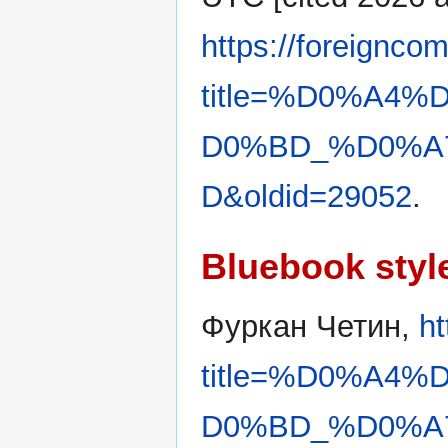
https://foreignco
title=%D0%A4
D0%BD_%D0%A
D&oldid=29052
.
Bluebook styl
Фуркан Четин,
ht
title=%D0%A4
D0%BD_%D0%A