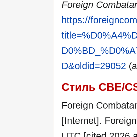
Foreign Combatan
https://foreignco
title=%D0%A4
D0%BD_%D0%A
D&oldid=29052
(a
Стиль CBE/C
Foreign Combatan
[Internet]. Forei
UTC [cited 2026 ав