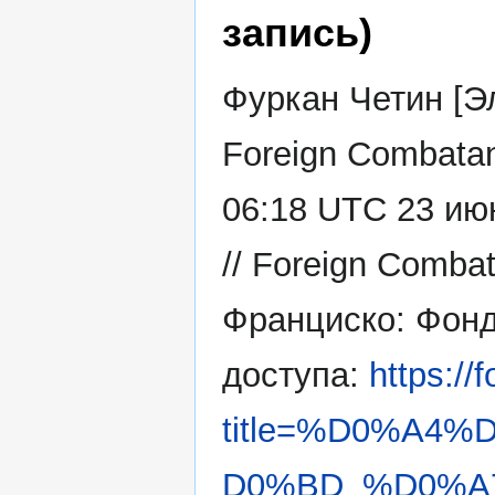
запись)
Фуркан Четин [Э
Foreign Combatan
06:18 UTC 23 ию
// Foreign Comba
Франциско: Фонд
доступа:
https://
title=%D0%A4
D0%BD_%D0%A