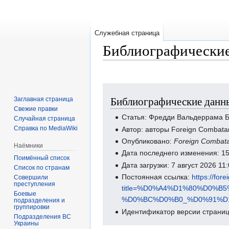
Служебная страница
Библиографические
Перейти
Перейти
Библиографические данны
Заглавная страница
к
к
Свежие правки
навигации
поиску
Статья: Фредди Вальдеррама 
Случайная страница
Справка по MediaWiki
Автор: авторы Foreign Combata
Опубликовано:
Foreign Combat
Наёмники
Дата последнего изменения: 1
Поимённый список
Дата загрузки: 7 август 2026 1
Список по странам
Постоянная ссылка:
https://for
Совершили
преступления
title=%D0%A4%D1%80%D0%
Боевые
%D0%BC%D0%B0_%D0%91%D1
подразделения и
группировки
Идентификатор версии страниц
Подразделения ВС
Украины