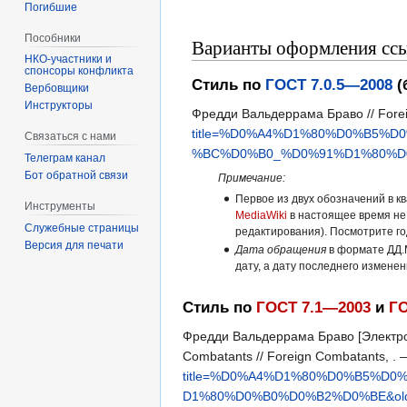
Погибшие
Пособники
Варианты оформления ссы
спонсоры конфликта
Стиль по
ГОСТ 7.0.5—2008
(
‏‎Вербовщики
Инструкторы
Фредди Вальдеррама Браво // Forei
title=%D0%A4%D1%80%D0%B5
Связаться с нами
%BC%D0%B0_%D0%91%D1%80%D0
Телеграм канал
Бот обратной связи
Примечание:
Первое из двух обозначений в к
Инструменты
MediaWiki
в настоящее время не
Служебные страницы
редактирования). Посмотрите г
Версия для печати
Дата обращения
в формате ДД.
дату, а дату последнего измене
Стиль по
ГОСТ 7.1—2003
и
ГО
Фредди Вальдеррама Браво [Электрон
Combatants // Foreign Combatants, 
title=%D0%A4%D1%80%D0%B5%
D1%80%D0%B0%D0%B2%D0%BE&old