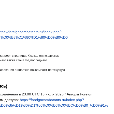
ttps://foreigncombatants.ru/index.php?
4%D0%B5%D1%80%D1%80%D0%B0%D0
.
менения
страницы. К сожалению, движок
него также стоит год последнего
ширования ошибочно показывает не текущую
ись)
хранённая в 23:00 UTC 15 июля 2025 / Авторы Foreign
им доступа:
https://foreigncombatants.ru/index.php?
4%D0%B5%D1%80%D1%80%D0%B0%D0%BC%D0%B0_%D0%91%