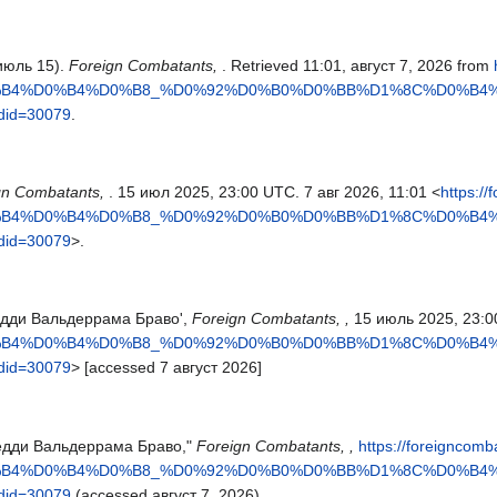
июль 15).
Foreign Combatants,
. Retrieved 11:01, август 7, 2026 from
D0%B4%D0%B4%D0%B8_%D0%92%D0%B0%D0%BB%D1%8C%D0%B
id=30079
.
gn Combatants,
. 15 июл 2025, 23:00 UTC. 7 авг 2026, 11:01 <
https:/
D0%B4%D0%B4%D0%B8_%D0%92%D0%B0%D0%BB%D1%8C%D0%B
id=30079
>.
редди Вальдеррама Браво',
Foreign Combatants, ,
15 июль 2025, 23:0
D0%B4%D0%B4%D0%B8_%D0%92%D0%B0%D0%BB%D1%8C%D0%B
id=30079
> [accessed 7 август 2026]
Фредди Вальдеррама Браво,"
Foreign Combatants, ,
https://foreigncomb
D0%B4%D0%B4%D0%B8_%D0%92%D0%B0%D0%BB%D1%8C%D0%B
id=30079
(accessed август 7, 2026).