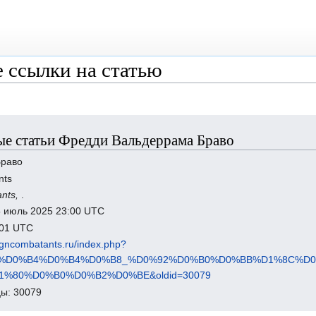
 ссылки на статью
е статьи Фредди Вальдеррама Браво
Браво
nts
ants,
.
5 июль 2025 23:00 UTC
1:01 UTC
eigncombatants.ru/index.php?
B5%D0%B4%D0%B4%D0%B8_%D0%92%D0%B0%D0%BB%D1%8C%D
%80%D0%B0%D0%B2%D0%BE&oldid=30079
ы: 30079