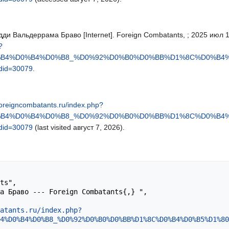
ди Вальдеррама Браво [Internet]. Foreign Combatants, ; 2025 июл 15,
?
D0%B4%D0%B4%D0%B8_%D0%92%D0%B0%D0%BB%D1%8C%D0%B
id=30079
.
/foreigncombatants.ru/index.php?
D0%B4%D0%B4%D0%B8_%D0%92%D0%B0%D0%BB%D1%8C%D0%B
id=30079
(last visited август 7, 2026).
atants.ru/index.php?
4%D0%B4%D0%B8_%D0%92%D0%B0%D0%BB%D1%8C%D0%B4%D0%B5%D1%80