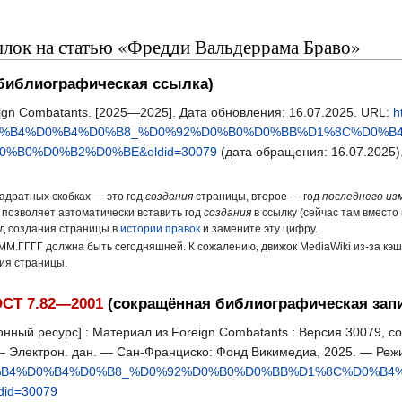
лок на статью «Фредди Вальдеррама Браво»
библиографическая ссылка)
gn Combatants. [2025—2025]. Дата обновления: 16.07.2025. URL:
h
%D0%B4%D0%B4%D0%B8_%D0%92%D0%B0%D0%BB%D1%8C%D0%B
%B0%D0%B2%D0%BE&oldid=30079
(дата обращения: 16.07.2025)
вадратных скобках — это год
создания
страницы, второе — год
последнего из
 позволяет автоматически вставить год
создания
в ссылку (сейчас там вместо 
од создания страницы в
истории правок
и замените эту цифру.
ММ.ГГГГ должна быть сегодняшней. К сожалению, движок MediaWiki из-за кэ
ния страницы.
СТ 7.82—2001
(сокращённая библиографическая зап
ный ресурс] : Материал из Foreign Combatants : Версия 30079, со
. — Электрон. дан. — Сан-Франциско: Фонд Викимедиа, 2025. — Реж
D0%B4%D0%B4%D0%B8_%D0%92%D0%B0%D0%BB%D1%8C%D0%B
id=30079