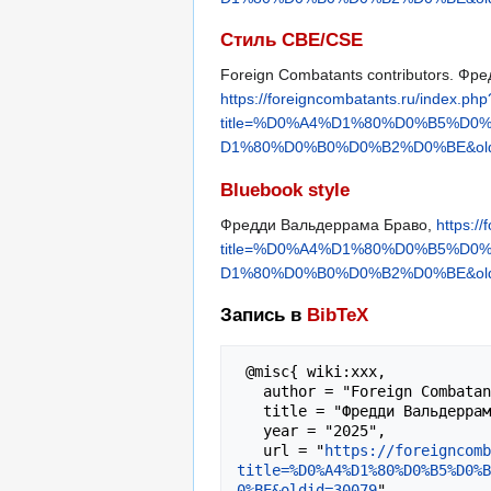
Стиль CBE/CSE
Foreign Combatants contributors. Фред
https://foreigncombatants.ru/index.php
title=%D0%A4%D1%80%D0%B5%
D1%80%D0%B0%D0%B2%D0%BE&old
Bluebook style
Фредди Вальдеррама Браво,
https:/
title=%D0%A4%D1%80%D0%B5%
D1%80%D0%B0%D0%B2%D0%BE&old
Запись в
BibTeX
 @misc{ wiki:xxx,

   author = "Foreign Combatants",

   title = "Фредди Вальдеррама Браво --- Foreign Combatants{,} ",

   year = "2025",

   url = "
https://foreigncomb
title=%D0%A4%D1%80%D0%B5%D0%B
0%BE&oldid=30079
",
