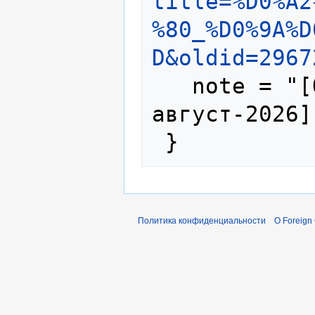
title=%D0%A2
%80_%D0%9A%D
D&oldid=2967
   note = "[Online; accessed 8-
август-2026]"
Политика конфиденциальности
О Foreign