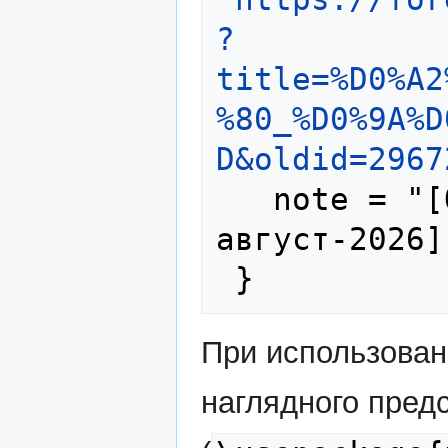
?
title=%D0%A2
%80_%D0%9A%D
D&oldid=2967
   note = "[Online; accessed 8-
август-2026]"
При использова
наглядного пред