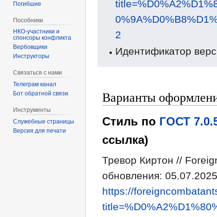
title=%D0%A2%D
Погибшие
0%9A%D0%B8%D1%
Пособники
2
спонсоры конфликта
‏‎Вербовщики
Идентификатор верс
Инструкторы
Связаться с нами
Телеграм канал
Варианты оформлени
Бот обратной связи
Инструменты
Стиль по
ГОСТ 7.0
Служебные страницы
Версия для печати
ссылка)
Тревор Киртон // Forei
обновления: 05.07.2025
https://foreigncombatant
title=%D0%A2%D1%