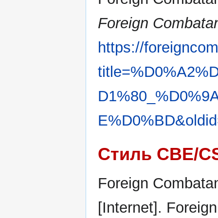
Foreign Combatan
https://foreignco
title=%D0%A2
D1%80_%D0%9
E%D0%BD&oldid
Стиль CBE/C
Foreign Combatan
[Internet]. Forei