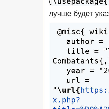
\usepackage{
(
лучше будет указ
 @misc{ wiki:xxx,

   author = "Foreign Combatants",

   title = "Тревор Киртон --- Foreign 
Combatants{,
   year = "2025",

   url = 
"
\url{
https:
x.php?