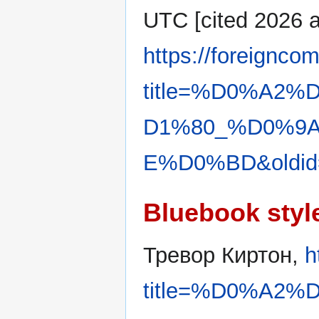
UTC [cited 2026 ав
https://foreignco
title=%D0%A2
D1%80_%D0%9
E%D0%BD&oldid
Bluebook styl
Тревор Киртон,
h
title=%D0%A2