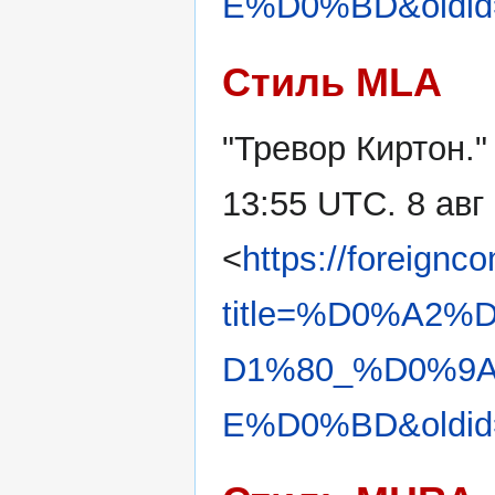
E%D0%BD&oldid
Стиль MLA
"Тревор Киртон.
13:55 UTC. 8 авг
<
https://foreignc
title=%D0%A2
D1%80_%D0%9
E%D0%BD&oldid