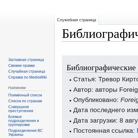
Служебная страница
Библиографич
Перейти
Перейти
Заглавная страница
Библиографические 
к
к
Свежие правки
Случайная страница
навигации
поиску
Справка по MediaWiki
Статья: Тревор Кирт
Наёмники
Автор: авторы Forei
Поимённый список
Опубликовано:
Forei
Список по странам
Совершили
Дата последнего изм
преступления
Боевые
Дата загрузки: 8 авг
подразделения и
группировки
Постоянная ссылка:
Подразделения ВС
Украины