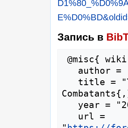
D1%80_%D0%9
E%D0%BD&oldid
Запись в
Bib
 @misc{ wiki:xxx,

   author = "Foreign Combatants",

   title = "Тревор Киртон --- Foreign 
Combatants{,
   year = "2025",

   url = 
"
https://for