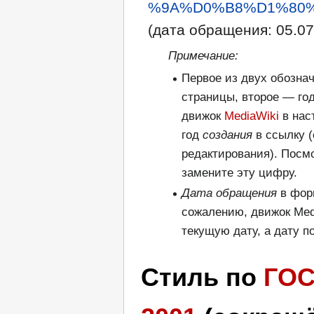
%9A%D0%B8%D1%80%
(дата обращения: 05.07
Примечание:
Первое из двух обозна
страницы, второе — го
движок
MediaWiki
в нас
год
создания
в ссылку (
редактирования). Посм
замените эту цифру.
Дата обращения
в фор
сожалению, движок Med
текущую дату, а дату п
Стиль по
ГОС