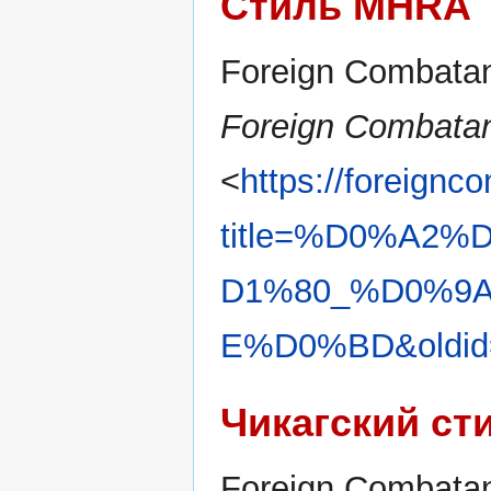
Стиль MHRA
Foreign Combatant
Foreign Combatan
<
https://foreignc
title=%D0%A2
D1%80_%D0%9
E%D0%BD&oldid
Чикагский ст
Foreign Combatant