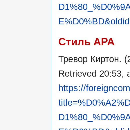
D1%80_%D0%9
E%D0%BD&oldid
Стиль APA
Тревор Киртон. (
Retrieved 20:53, 
https://foreignco
title=%D0%A2
D1%80_%D0%9