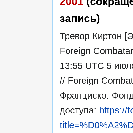
2001
(сокращ
запись)
Тревор Киртон [
Foreign Combatan
13:55 UTC 5 июл
// Foreign Comba
Франциско: Фонд
доступа:
https://
title=%D0%A2