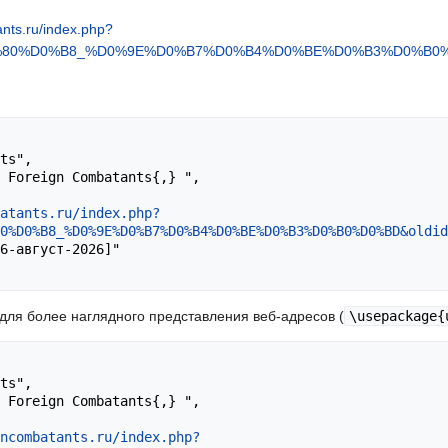
ants.ru/index.php?
1%80%D0%B8_%D0%9E%D0%B7%D0%B4%D0%BE%D0%B3%D0%B0%D
atants.ru/index.php?
80%D0%B8_%D0%9E%D0%B7%D0%B4%D0%BE%D0%B3%D0%B0%D0%BD&oldid
l для более наглядного представления веб-адресов (
\usepackage{
ncombatants.ru/index.php?