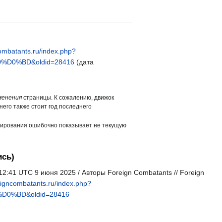
combatants.ru/index.php?
D0%BD&oldid=28416
(дата
менения
страницы. К сожалению, движок
него также стоит год последнего
ширования ошибочно показывает не текущую
ись)
2:41 UTC 9 июня 2025 / Авторы Foreign Combatants // Foreign
reigncombatants.ru/index.php?
0%BD&oldid=28416