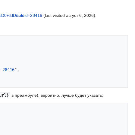
0%BD&oldid=28416
(last visited август 6, 2026).
=28416
",

url}
в преамбуле), вероятно, лучше будет указать: