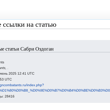
 ссылки на статью
е статьи Сабри Оздоган
nts
ants,
.
 июнь 2025 12:41 UTC
1:53 UTC
eigncombatants.ru/index.php?
B1%D1%80%D0%B8_%D0%9E%D0%B7%D0%B4%D0%BE%D0%B3%D0%
ы: 28416