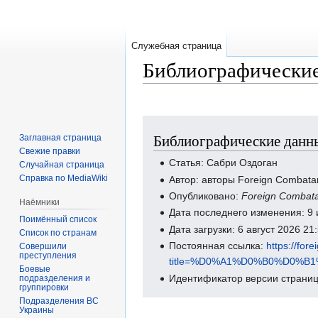
Служебная страница
Библиографические
Перейти
Перейти
Библиографические данны
Заглавная страница
к
к
Свежие правки
навигации
поиску
Статья: Сабри Оздоган
Случайная страница
Справка по MediaWiki
Автор: авторы Foreign Combata
Опубликовано:
Foreign Combat
Наёмники
Дата последнего изменения: 9
Поимённый список
Дата загрузки: 6 август 2026 2
Список по странам
Постоянная ссылка:
https://for
Совершили
преступления
title=%D0%A1%D0%B0%D0%
Боевые
Идентификатор версии страниц
подразделения и
группировки
Подразделения ВС
Украины