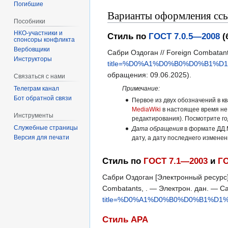
Погибшие
Варианты оформления ссы
Пособники
Стиль по
ГОСТ 7.0.5—2008
(
спонсоры конфликта
‏‎Вербовщики
Сабри Оздоган // Foreign Combatan
Инструкторы
title=%D0%A1%D0%B0%D0%B1%
обращения: 09.06.2025).
Связаться с нами
Примечание:
Телеграм канал
Бот обратной связи
Первое из двух обозначений в к
MediaWiki
в настоящее время не
Инструменты
редактирования). Посмотрите г
Служебные страницы
Дата обращения
в формате ДД.
Версия для печати
дату, а дату последнего измене
Стиль по
ГОСТ 7.1—2003
и
ГО
Сабри Оздоган [Электронный ресурс] 
Combatants, . — Электрон. дан. — 
title=%D0%A1%D0%B0%D0%B1%D
Стиль APA