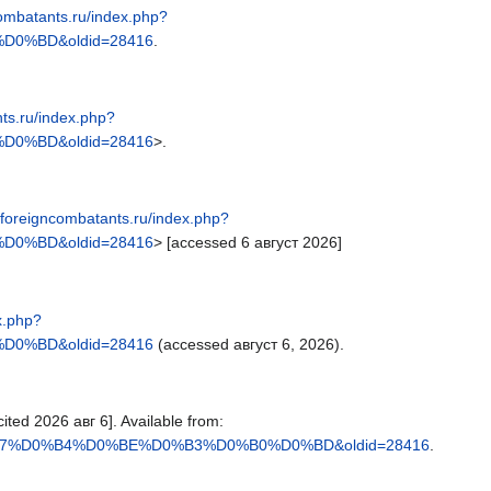
combatants.ru/index.php?
0%BD&oldid=28416
.
nts.ru/index.php?
0%BD&oldid=28416
>.
//foreigncombatants.ru/index.php?
0%BD&oldid=28416
> [accessed 6 август 2026]
x.php?
0%BD&oldid=28416
(accessed август 6, 2026).
ted 2026 авг 6]. Available from:
D0%B7%D0%B4%D0%BE%D0%B3%D0%B0%D0%BD&oldid=28416
.