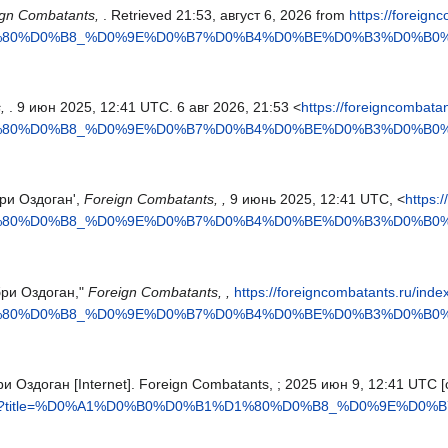
ign Combatants,
. Retrieved 21:53, август 6, 2026 from
https://foreign
1%80%D0%B8_%D0%9E%D0%B7%D0%B4%D0%BE%D0%B3%D0%B0%D
s,
. 9 июн 2025, 12:41 UTC. 6 авг 2026, 21:53 <
https://foreigncombata
1%80%D0%B8_%D0%9E%D0%B7%D0%B4%D0%BE%D0%B3%D0%B0%D
бри Оздоган',
Foreign Combatants, ,
9 июнь 2025, 12:41 UTC, <
https:
1%80%D0%B8_%D0%9E%D0%B7%D0%B4%D0%BE%D0%B3%D0%B0%D
бри Оздоган,"
Foreign Combatants, ,
https://foreigncombatants.ru/inde
1%80%D0%B8_%D0%9E%D0%B7%D0%B4%D0%BE%D0%B3%D0%B0%D
и Оздоган [Internet]. Foreign Combatants, ; 2025 июн 9, 12:41 UTC [ci
index.php?title=%D0%A1%D0%B0%D0%B1%D1%80%D0%B8_%D0%9E%