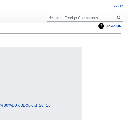
Войти
Помощь
B0%D0%BD&oldid=28416