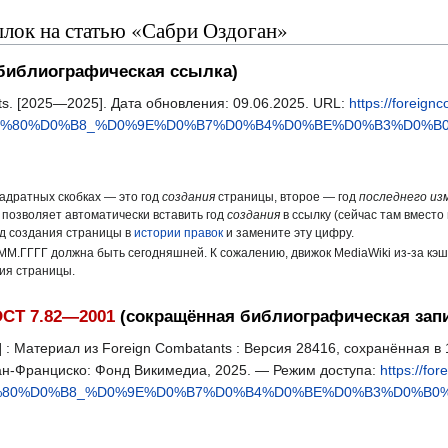
лок на статью «Сабри Оздоган»
библиографическая ссылка)
ts. [2025—2025]. Дата обновления: 09.06.2025. URL:
https://foreign
D1%80%D0%B8_%D0%9E%D0%B7%D0%B4%D0%BE%D0%B3%D0%B0%
вадратных скобках — это год
создания
страницы, второе — год
последнего из
 позволяет автоматически вставить год
создания
в ссылку (сейчас там вместо 
од создания страницы в
истории правок
и замените эту цифру.
ММ.ГГГГ должна быть сегодняшней. К сожалению, движок MediaWiki из-за кэ
ния страницы.
СТ 7.82—2001
(сокращённая библиографическая зап
: Материал из Foreign Combatants : Версия 28416, сохранённая в 1
Сан-Франциско: Фонд Викимедиа, 2025. — Режим доступа:
https://fo
1%80%D0%B8_%D0%9E%D0%B7%D0%B4%D0%BE%D0%B3%D0%B0%D