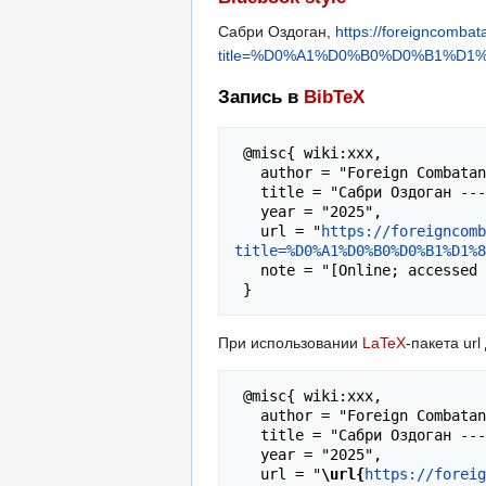
Сабри Оздоган,
https://foreigncombat
title=%D0%A1%D0%B0%D0%B1%D
Запись в
BibTeX
 @misc{ wiki:xxx,

   author = "Foreign Combatants",

   title = "Сабри Оздоган --- Foreign Combatants{,} ",

   year = "2025",

   url = "
https://foreigncomb
title=%D0%A1%D0%B0%D0%B1%D1%
   note = "[Online; accessed 6-август-2026]"

При использовании
LaTeX
-пакета ur
 @misc{ wiki:xxx,

   author = "Foreign Combatants",

   title = "Сабри Оздоган --- Foreign Combatants{,} ",

   year = "2025",

   url = "
\url{
https://foreig