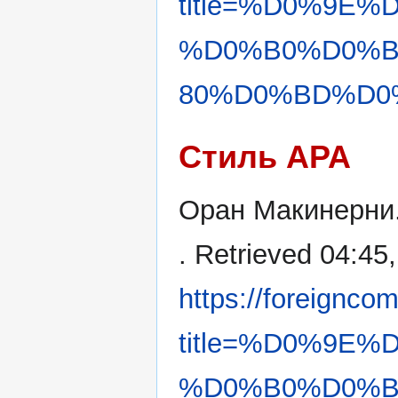
title=%D0%9E
%D0%B0%D0%
80%D0%BD%D0%B
Стиль APA
Оран Макинерни.
. Retrieved 04:45
https://foreignco
title=%D0%9E
%D0%B0%D0%