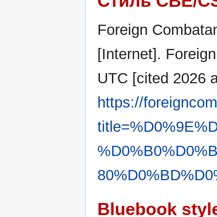
Стиль CBE/C
Foreign Combatan
[Internet]. Forei
UTC [cited 2026 ав
https://foreignco
title=%D0%9E
%D0%B0%D0%
80%D0%BD%D0%B
Bluebook styl