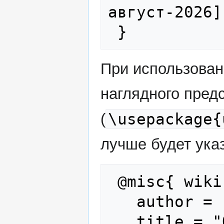
август-2026]"
При использова
наглядного пред
\usepackage{
(
лучше будет указ
 @misc{ wiki:xxx,

   author = "Foreign Combatants",

   title = "Оран Макинерни --- Foreign 