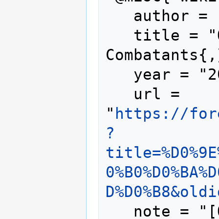
   author = "Foreign Combatants",

   title = "Оран Макинерни --- Foreign 
Combatants{,
   year = "2025",

   url = 
"
https://for
?
title=%D0%9E
0%B0%D0%BA%D
D%D0%B8&oldi
   note = "[Online; accessed 8-