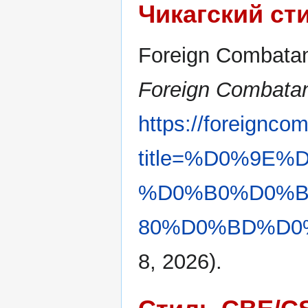
Чикагский ст
Foreign Combatan
Foreign Combatan
https://foreignco
title=%D0%9E
%D0%B0%D0%
80%D0%BD%D0%B
8, 2026).