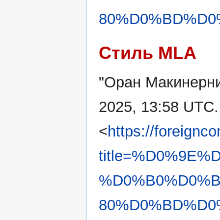
80%D0%BD%D0%B
Стиль MLA
"Оран Макинерн
2025, 13:58 UTC.
<
https://foreignc
title=%D0%9E
%D0%B0%D0%
80%D0%BD%D0%B