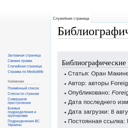
Служебная страница
Библиографич
Перейти
Перейти
Заглавная страница
Библиографические
к
к
Свежие правки
Случайная страница
навигации
поиску
Справка по MediaWiki
Статья: Оран Макин
Наёмники
Автор: авторы Forei
Поимённый список
Опубликовано:
Forei
Список по странам
Совершили
Дата последнего изм
преступления
Боевые
Дата загрузки: 8 авг
подразделения и
группировки
Постоянная ссылка:
Подразделения ВС
Украины