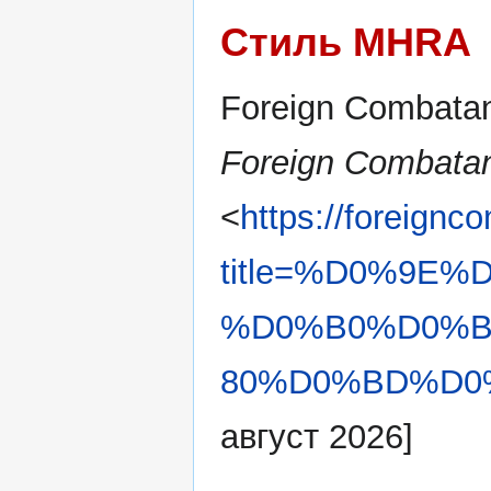
Стиль MHRA
Foreign Combatan
Foreign Combatan
<
https://foreignc
title=%D0%9E
%D0%B0%D0%
80%D0%BD%D0%B
август 2026]