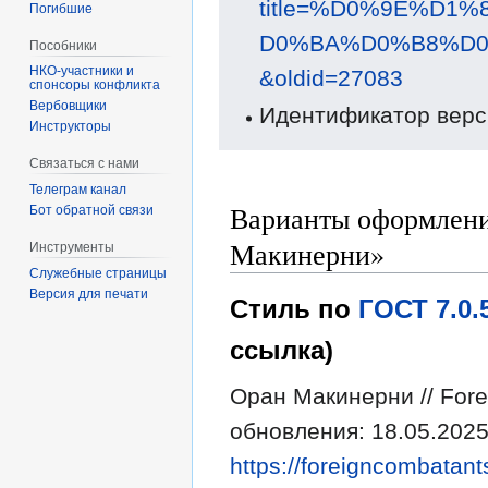
title=%D0%9E%D
Погибшие
D0%BA%D0%B8%D
Пособники
&oldid=27083
спонсоры конфликта
‏‎Вербовщики
Идентификатор верс
Инструкторы
Связаться с нами
Телеграм канал
Варианты оформлени
Бот обратной связи
Макинерни»
Инструменты
Служебные страницы
Версия для печати
Стиль по
ГОСТ 7.0
ссылка)
Оран Макинерни // Fore
обновления: 18.05.2025
https://foreigncombatant