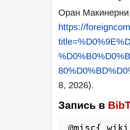
Оран Макинерни
https://foreignco
title=%D0%9E
%D0%B0%D0%
80%D0%BD%D0%B
8, 2026).
Запись в
Bib
 @misc{ wiki:xxx,
