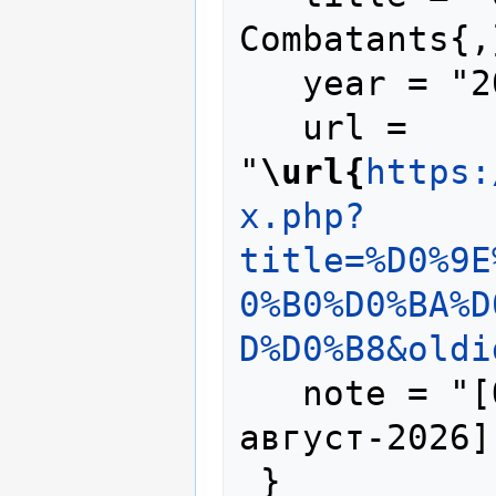
Combatants{,
   year = "2025",

   url = 
"
\url{
https:
x.php?
title=%D0%9E
0%B0%D0%BA%D
D%D0%B8&oldi
   note = "[Online; accessed 8-
август-2026]"