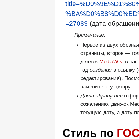
title=%D0%9E%D1%
%BA%D0%B8%D0%BD%
=27083
(дата обращения
Примечание:
Первое из двух обозна
страницы, второе — го
движок
MediaWiki
в нас
год
создания
в ссылку (
редактирования). Посм
замените эту цифру.
Дата обращения
в фор
сожалению, движок Med
текущую дату, а дату п
Стиль по
ГОС