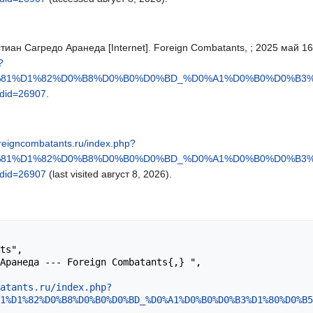
тиан Сагредо Аранеда [Internet]. Foreign Combatants, ; 2025 май 16, 
?
D1%81%D1%82%D0%B8%D0%B0%D0%BD_%D0%A1%D0%B0%D0%B
id=26907
.
foreigncombatants.ru/index.php?
D1%81%D1%82%D0%B8%D0%B0%D0%BD_%D0%A1%D0%B0%D0%B
id=26907
(last visited август 8, 2026).
atants.ru/index.php?
1%D1%82%D0%B8%D0%B0%D0%BD_%D0%A1%D0%B0%D0%B3%D1%80%D0%B5