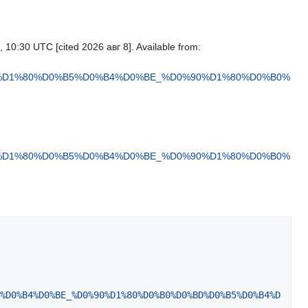
10:30 UTC [cited 2026 авг 8]. Available from:
3%D1%80%D0%B5%D0%B4%D0%BE_%D0%90%D1%80%D0%B0%
3%D1%80%D0%B5%D0%B4%D0%BE_%D0%90%D1%80%D0%B0%
%D0%B4%D0%BE_%D0%90%D1%80%D0%B0%D0%BD%D0%B5%D0%B4%D