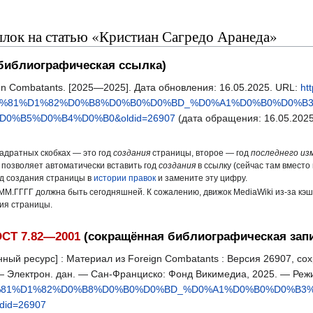
лок на статью «Кристиан Сагредо Аранеда»
библиографическая ссылка)
gn Combatants. [2025—2025]. Дата обновления: 16.05.2025. URL:
ht
%D1%81%D1%82%D0%B8%D0%B0%D0%BD_%D0%A1%D0%B0%D0%
0%B5%D0%B4%D0%B0&oldid=26907
(дата обращения: 16.05.2025
вадратных скобках — это год
создания
страницы, второе — год
последнего из
 позволяет автоматически вставить год
создания
в ссылку (сейчас там вместо 
од создания страницы в
истории правок
и замените эту цифру.
ММ.ГГГГ должна быть сегодняшней. К сожалению, движок MediaWiki из-за кэ
ния страницы.
СТ 7.82—2001
(сокращённая библиографическая зап
ный ресурс] : Материал из Foreign Combatants : Версия 26907, сох
. — Электрон. дан. — Сан-Франциско: Фонд Викимедиа, 2025. — Реж
D1%81%D1%82%D0%B8%D0%B0%D0%BD_%D0%A1%D0%B0%D0%B
id=26907