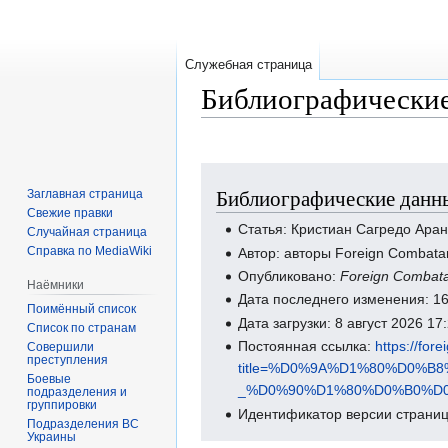
Служебная страница
Библиографические
Перейти
Перейти
Библиографические данны
Заглавная страница
к
к
Свежие правки
навигации
поиску
Статья: Кристиан Сагредо Ара
Случайная страница
Справка по MediaWiki
Автор: авторы Foreign Combata
Опубликовано:
Foreign Combat
Наёмники
Дата последнего изменения: 1
Поимённый список
Дата загрузки: 8 август 2026 1
Список по странам
Постоянная ссылка:
https://for
Совершили
преступления
title=%D0%9A%D1%80%D0%
Боевые
_%D0%90%D1%80%D0%B0%D0
подразделения и
группировки
Идентификатор версии страниц
Подразделения ВС
Украины