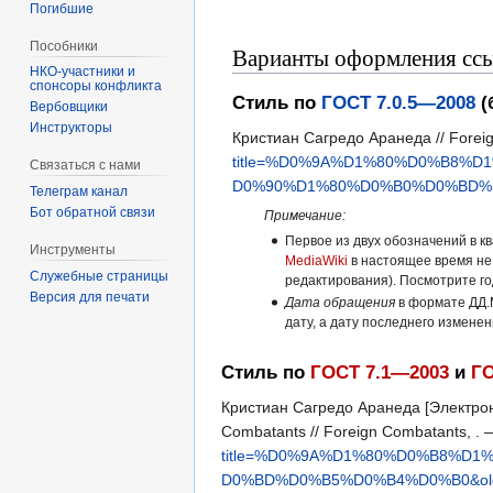
Погибшие
Пособники
Варианты оформления ссы
спонсоры конфликта
Стиль по
ГОСТ 7.0.5—2008
(
‏‎Вербовщики
Инструкторы
Кристиан Сагредо Аранеда // Forei
title=%D0%9A%D1%80%D0%B8
Связаться с нами
D0%90%D1%80%D0%B0%D0%BD%D
Телеграм канал
Бот обратной связи
Примечание:
Первое из двух обозначений в к
Инструменты
MediaWiki
в настоящее время не
Служебные страницы
редактирования). Посмотрите г
Версия для печати
Дата обращения
в формате ДД.
дату, а дату последнего измене
Стиль по
ГОСТ 7.1—2003
и
ГО
Кристиан Сагредо Аранеда [Электрон
Combatants // Foreign Combatants, 
title=%D0%9A%D1%80%D0%B8%
D0%BD%D0%B5%D0%B4%D0%B0&old