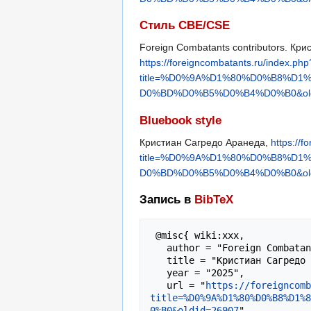
Стиль CBE/CSE
Foreign Combatants contributors. Крис
https://foreigncombatants.ru/index.php
title=%D0%9A%D1%80%D0%B8%
D0%BD%D0%B5%D0%B4%D0%B0&old
Bluebook style
Кристиан Сагредо Аранеда,
https://
title=%D0%9A%D1%80%D0%B8%
D0%BD%D0%B5%D0%B4%D0%B0&old
Запись в
BibTeX
 @misc{ wiki:xxx,

   author = "Foreign Combatants",

   title = "Кристиан Сагредо Аранеда --- Foreign Combatants{,} ",

   year = "2025",

   url = "
https://foreigncomb
title=%D0%9A%D1%80%D0%B8%D1%8
0%B0&oldid=26907
",
