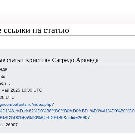
 ссылки на статью
е статьи Кристиан Сагредо Аранеда
неда
nts
ants,
.
6 май 2025 10:30 UTC
7:28 UTC
eigncombatants.ru/index.php?
B8%D1%81%D1%82%D0%B8%D0%B0%D0%BD_%D0%A1%D0%B0%D
%BD%D0%B5%D0%B4%D0%B0&oldid=26907
ы: 26907