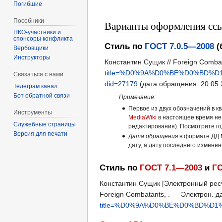
Погибшие
Пособники
Варианты оформления ссы
спонсоры конфликта
Стиль по
ГОСТ 7.0.5—2008
(
‏‎Вербовщики
Инструкторы
Константин Сущик // Foreign Comba
title=%D0%9A%D0%BE%D0%BD%
Связаться с нами
did=27179
(дата обращения: 20.05.
Телеграм канал
Бот обратной связи
Примечание:
Первое из двух обозначений в к
Инструменты
MediaWiki
в настоящее время не
Служебные страницы
редактирования). Посмотрите г
Версия для печати
Дата обращения
в формате ДД.
дату, а дату последнего измене
Стиль по
ГОСТ 7.1—2003
и
ГО
Константин Сущик [Электронный ресур
Foreign Combatants, . — Электрон. 
title=%D0%9A%D0%BE%D0%BD%D