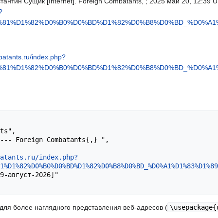
тантин Сущик [Internet]. Foreign Combatants, ; 2025 май 20, 12:39 UTC
?
1%81%D1%82%D0%B0%D0%BD%D1%82%D0%B8%D0%BD_%D0%A1%
batants.ru/index.php?
1%81%D1%82%D0%B0%D0%BD%D1%82%D0%B8%D0%BD_%D0%A1%
atants.ru/index.php?
1%D1%82%D0%B0%D0%BD%D1%82%D0%B8%D0%BD_%D0%A1%D1%83%D1%89
l для более наглядного представления веб-адресов (
\usepackage{