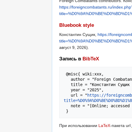
Foreign Combatants contributors. Конс
https://foreigncombatants.ru/index.php
title=%D0%9A%D0%BE%D0%BD%D
Bluebook style
Константин Сущик,
https://foreigncom
title=%D0%9A%D0%BE%D0%BD%D
август 9, 2026).
Запись в
BibTeX
 @misc{ wiki:xxx,

   author = "Foreign Combatants",

   title = "Константин Сущик --- Foreign Combatants{,} ",

   year = "2025",

   url = "
https://foreigncomb
title=%D0%9A%D0%BE%D0%BD%D1%8
   note = "[Online; accessed 9-август-2026]"

При использовании
LaTeX
-пакета ur