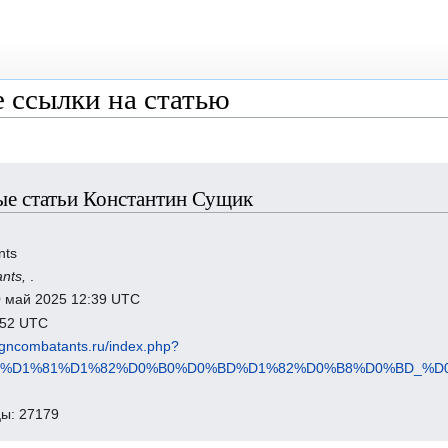
 ссылки на статью
ые статьи Константин Сущик
nts
ants,
.
0 май 2025 12:39 UTC
8:52 UTC
eigncombatants.ru/index.php?
%BD%D1%81%D1%82%D0%B0%D0%BD%D1%82%D0%B8%D0%BD_%
ы: 27179