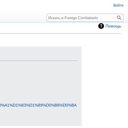
Войти
Помощь
D0%A1%D1%83%D1%89%D0%B8%D0%BA