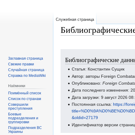
Служебная страница
Библиографические
Перейти
Перейти
Библиографические данн
Заглавная страница
к
к
Свежие правки
навигации
поиску
Статья: Константин Сущик
Случайная страница
Справка по MediaWiki
Автор: авторы Foreign Combata
Опубликовано:
Foreign Combat
Наёмники
Дата последнего изменения: 2
Поимённый список
Дата загрузки: 9 август 2026 0
Список по странам
Постоянная ссылка:
https://for
Совершили
преступления
title=%D0%9A%D0%BE%D0
Боевые
&oldid=27179
подразделения и
группировки
Идентификатор версии страниц
Подразделения ВС
Украины