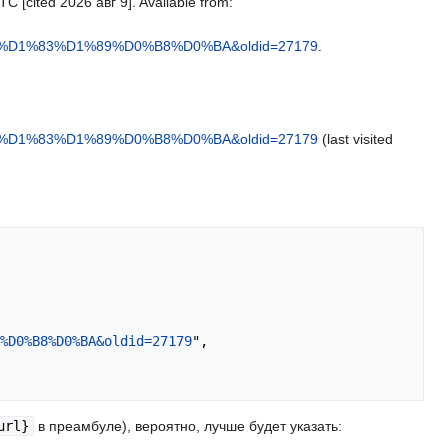
 [cited 2026 авг 9]. Available from:
D1%83%D1%89%D0%B8%D0%BA&oldid=27179
.
D1%83%D1%89%D0%B8%D0%BA&oldid=27179
(last visited
%D0%B8%D0%BA&oldid=27179
",

url}
в преамбуле), вероятно, лучше будет указать: