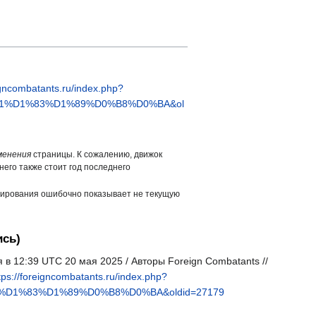
eigncombatants.ru/index.php?
1%D1%83%D1%89%D0%B8%D0%BA&ol
менения
страницы. К сожалению, движок
него также стоит год последнего
ширования ошибочно показывает не текущую
ись)
 в 12:39 UTC 20 мая 2025 / Авторы Foreign Combatants //
tps://foreigncombatants.ru/index.php?
D1%83%D1%89%D0%B8%D0%BA&oldid=27179