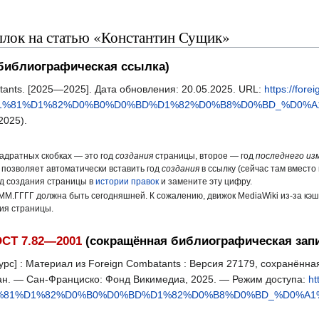
лок на статью «Константин Сущик»
библиографическая ссылка)
tants. [2025—2025]. Дата обновления: 20.05.2025. URL:
https://for
D1%81%D1%82%D0%B0%D0%BD%D1%82%D0%B8%D0%BD_%D0%A
2025).
вадратных скобках — это год
создания
страницы, второе — год
последнего из
 позволяет автоматически вставить год
создания
в ссылку (сейчас там вместо 
од создания страницы в
истории правок
и замените эту цифру.
ММ.ГГГГ должна быть сегодняшней. К сожалению, движок MediaWiki из-за кэ
ния страницы.
СТ 7.82—2001
(сокращённая библиографическая зап
с] : Материал из Foreign Combatants : Версия 27179, сохранённая
дан. — Сан-Франциско: Фонд Викимедиа, 2025. — Режим доступа:
ht
1%81%D1%82%D0%B0%D0%BD%D1%82%D0%B8%D0%BD_%D0%A1%