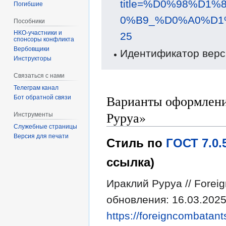
title=%D0%98%D
Погибшие
0%B9_%D0%A0%D1%
Пособники
25
спонсоры конфликта
‏‎Вербовщики
Идентификатор верс
Инструкторы
Связаться с нами
Телеграм канал
Варианты оформлени
Бот обратной связи
Руруа»
Инструменты
Служебные страницы
Версия для печати
Стиль по
ГОСТ 7.0
ссылка)
Ираклий Руруа // Forei
обновления: 16.03.2025
https://foreigncombatant