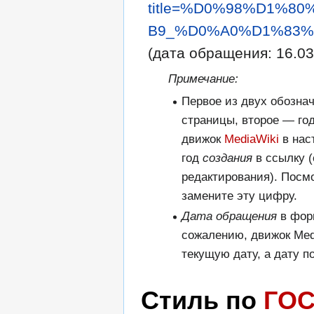
title=%D0%98%D1%
B9_%D0%A0%D1%83%D
(дата обращения: 16.03
Примечание:
Первое из двух обозна
страницы, второе — го
движок
MediaWiki
в нас
год
создания
в ссылку (
редактирования). Посм
замените эту цифру.
Дата обращения
в фор
сожалению, движок Med
текущую дату, а дату п
Стиль по
ГОС