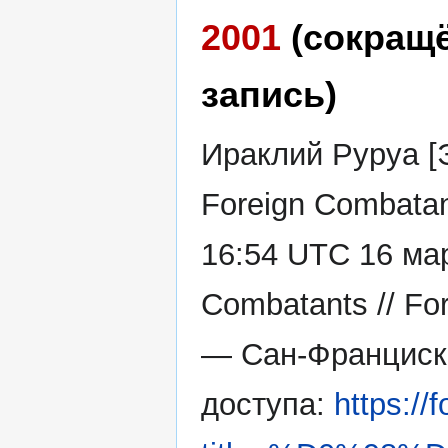
2001
(сокращ
запись)
Ираклий Руруа [
Foreign Combatan
16:54 UTC 16 мар
Combatants // Fo
— Сан-Франциск
доступа:
https://