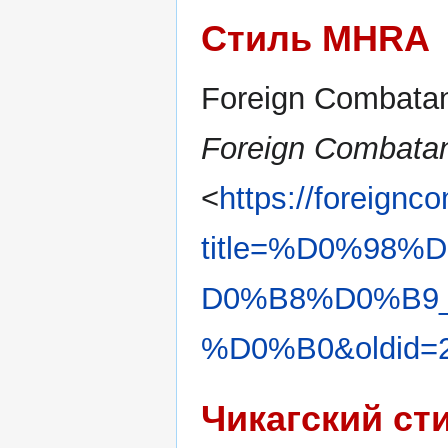
Стиль MHRA
Foreign Combatant
Foreign Combatan
<
https://foreignc
title=%D0%98
D0%B8%D0%B9
%D0%B0&oldid=
Чикагский ст