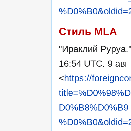
%D0%B0&oldid=
Стиль MLA
"Ираклий Руруа.
16:54 UTC. 9 авг
<
https://foreignc
title=%D0%98
D0%B8%D0%B9
%D0%B0&oldid=