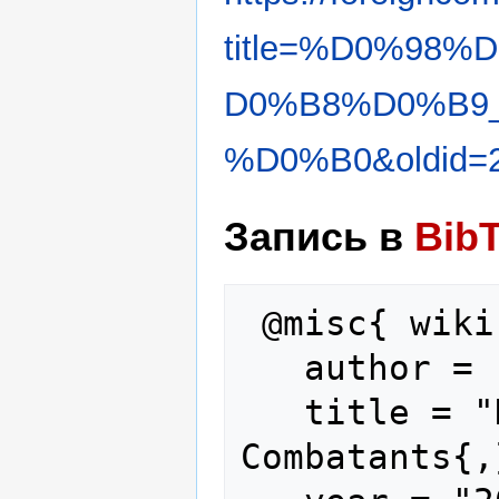
title=%D0%98
D0%B8%D0%B9
%D0%B0&oldid=
Запись в
Bib
 @misc{ wiki:xxx,

   author = "Foreign Combatants",

   title = "Ираклий Руруа --- Foreign 
Combatants{,