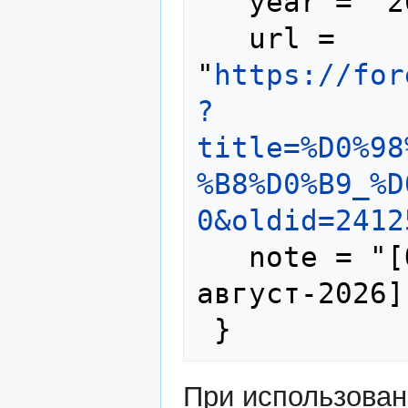
   year = "2025",

   url = 
"
https://for
?
title=%D0%98
%B8%D0%B9_%D
0&oldid=2412
   note = "[Online; accessed 9-
август-2026]"
При использова