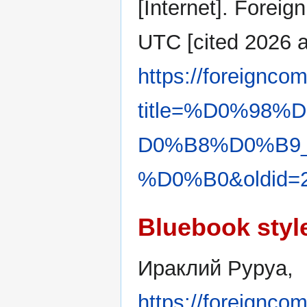
[Internet]. Forei
UTC [cited 2026 ав
https://foreignco
title=%D0%98
D0%B8%D0%B9
%D0%B0&oldid=
Bluebook styl
Ираклий Руруа,
https://foreignco