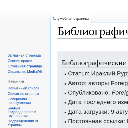
Служебная страница
Библиографич
Перейти
Перейти
Заглавная страница
Библиографические 
к
к
Свежие правки
Случайная страница
навигации
поиску
Справка по MediaWiki
Статья: Ираклий Рур
Наёмники
Автор: авторы Forei
Поимённый список
Опубликовано:
Forei
Список по странам
Совершили
Дата последнего изм
преступления
Боевые
Дата загрузки: 9 авг
подразделения и
группировки
Постоянная ссылка:
Подразделения ВС
Украины