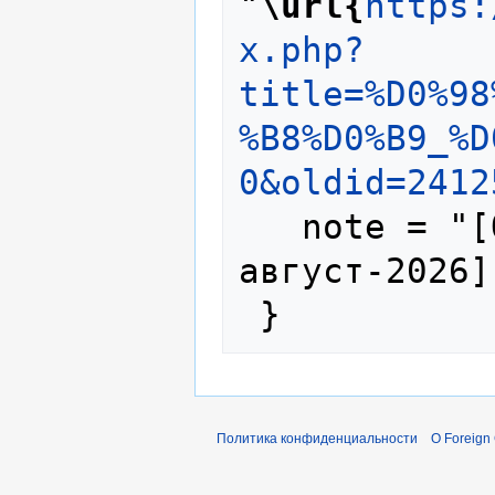
"
\url{
https:
x.php?
title=%D0%98
%B8%D0%B9_%D
0&oldid=2412
   note = "[Online; accessed 9-
август-2026]"
Политика конфиденциальности
О Foreign