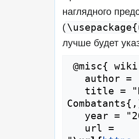
наглядного пред
\usepackage{
(
лучше будет указ
 @misc{ wiki:xxx,

   author = "Foreign Combatants",

   title = "Ираклий Руруа --- Foreign 
Combatants{,
   year = "2025",

   url = 