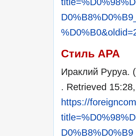
title=%D0%98
D0%B8%D0%B9
%D0%B0&oldid=
Стиль APA
Ираклий Руруа. (
. Retrieved 15:28
https://foreignco
title=%D0%98
D0%B8%D0%B9