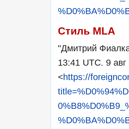
%D0%BA%D0%B0
Стиль MLA
"Дмитрий Фиалк
13:41 UTC. 9 авг
<
https://foreignc
title=%D0%94
0%B8%D0%B9_
%D0%BA%D0%B0