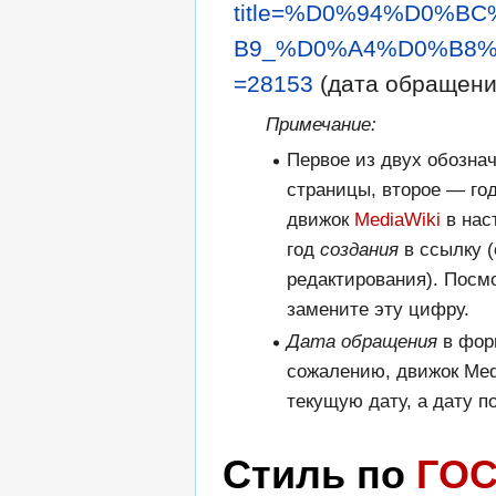
title=%D0%94%D0%
B9_%D0%A4%D0%B8%
=28153
(дата обращения
Примечание:
Первое из двух обозна
страницы, второе — го
движок
MediaWiki
в нас
год
создания
в ссылку (
редактирования). Посм
замените эту цифру.
Дата обращения
в фор
сожалению, движок Med
текущую дату, а дату п
Стиль по
ГОС