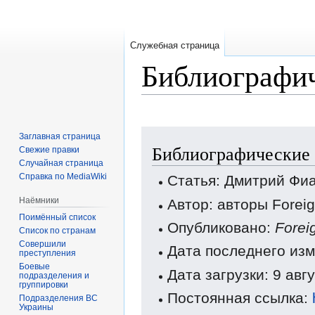
Служебная страница
Библиографич
Перейти
Перейти
Заглавная страница
Библиографические 
к
к
Свежие правки
Случайная страница
навигации
поиску
Справка по MediaWiki
Статья: Дмитрий Фи
Наёмники
Автор: авторы Forei
Поимённый список
Опубликовано:
Forei
Список по странам
Совершили
Дата последнего изм
преступления
Боевые
Дата загрузки: 9 авг
подразделения и
группировки
Постоянная ссылка:
Подразделения ВС
Украины