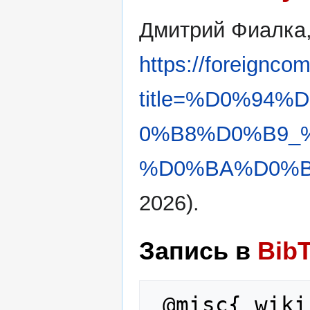
Дмитрий Фиалка
https://foreignco
title=%D0%94
0%B8%D0%B9_
%D0%BA%D0%B0
2026).
Запись в
Bib
 @misc{ wiki:xxx,
