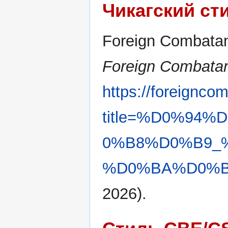
Чикагский ст
Foreign Combatan
Foreign Combatan
https://foreignco
title=%D0%94
0%B8%D0%B9_
%D0%BA%D0%B0
2026).