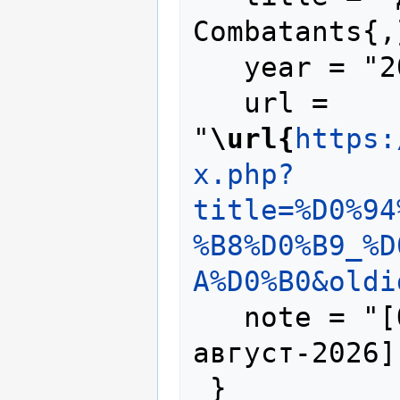
Combatants{,
   year = "2025",

   url = 
"
\url{
https:
x.php?
title=%D0%94
%B8%D0%B9_%D
A%D0%B0&oldi
   note = "[Online; accessed 9-
август-2026]"