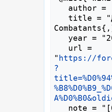
   author = "Foreign Combatants",

   title = "Дмитрий Фиалка --- Foreign 
Combatants{,
   year = "2025",

   url = 
"
https://for
?
title=%D0%94
%B8%D0%B9_%D
A%D0%B0&oldi
   note = "[Online; accessed 9-