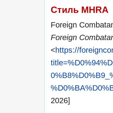
Стиль MHRA
Foreign Combatan
Foreign Combatan
<
https://foreignc
title=%D0%94
0%B8%D0%B9_
%D0%BA%D0%B0
2026]