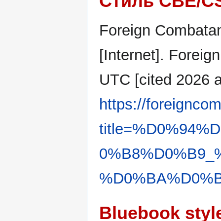
Стиль CBE/C
Foreign Combatan
[Internet]. Forei
UTC [cited 2026 ав
https://foreignco
title=%D0%94
0%B8%D0%B9_
%D0%BA%D0%B0
Bluebook styl