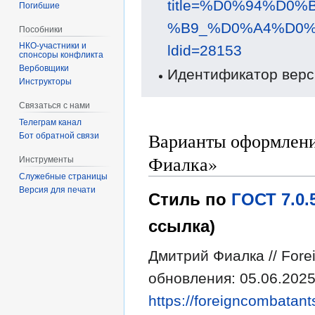
title=%D0%94%D
Погибшие
%B9_%D0%A4%D0
Пособники
ldid=28153
спонсоры конфликта
‏‎Вербовщики
Идентификатор верс
Инструкторы
Связаться с нами
Телеграм канал
Варианты оформлени
Бот обратной связи
Фиалка»
Инструменты
Служебные страницы
Версия для печати
Стиль по
ГОСТ 7.0
ссылка)
Дмитрий Фиалка // Fore
обновления: 05.06.2025
https://foreigncombatant