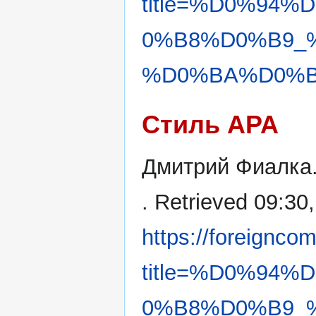
title=%D0%94
0%B8%D0%B9_
%D0%BA%D0%B0
Стиль APA
Дмитрий Фиалка.
. Retrieved 09:30
https://foreignco
title=%D0%94
0%B8%D0%B9_