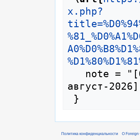
x.php?
title=%D0%94
%81_%D0%A1%D
A0%D0%B8%D1%
%D1%80%D1%81
   note = "[Online; accessed 8-
август-2026]"
Политика конфиденциальности
О Foreign