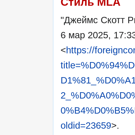
Стиль MLA
"Джеймс Скотт Р
6 мар 2025, 17:3
<
https://foreignc
title=%D0%94
D1%81_%D0%A
2_%D0%A0%D0
0%B4%D0%B5%
oldid=23659
>.