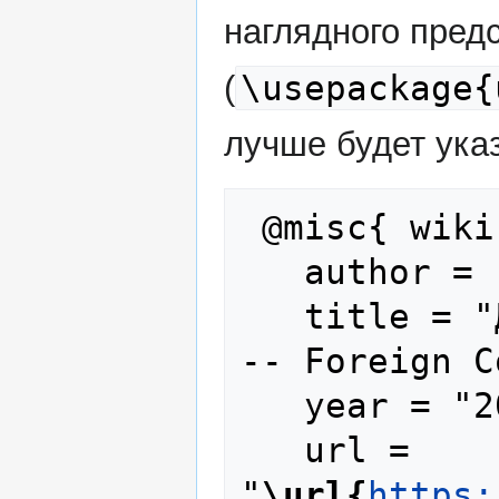
наглядного пред
\usepackage{
(
лучше будет указ
 @misc{ wiki:xxx,

   author = "Foreign Combatants",

   title = "Джеймс Скотт Рис Андерсон -
-- Foreign C
   year = "2025",

   url = 
"
\url{
https: