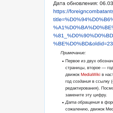
Дата обновления: 06.03
https://foreigncombatant
title=%D0%94%D0%
%A1%D0%BA%D0%BE
%81_%D0%90%D0%B
%BE%D0%BD&oldid=23
Примечание:
Первое из двух обозна
страницы, второе — го
движок
MediaWiki
в нас
год
создания
в ссылку (
редактирования). Посм
замените эту цифру.
Дата обращения
в фор
сожалению, движок Med