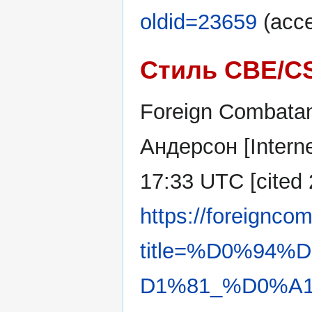
oldid=23659
(acce
Стиль CBE/C
Foreign Combatan
Андерсон [Interne
17:33 UTC [cited 
https://foreignco
title=%D0%94
D1%81_%D0%A