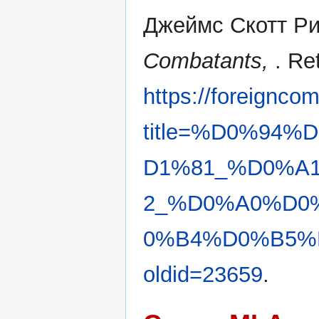
Джеймс Скотт Ри
Combatants,
. Re
https://foreignco
title=%D0%94
D1%81_%D0%A
2_%D0%A0%D0
0%B4%D0%B5%
oldid=23659
.