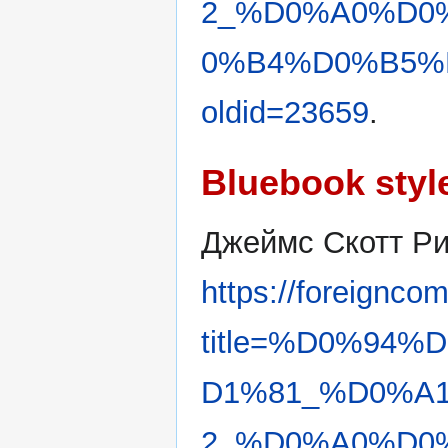
2_%D0%A0%D0
0%B4%D0%B5%
oldid=23659
.
Bluebook styl
Джеймс Скотт Ри
https://foreignco
title=%D0%94
D1%81_%D0%A
2_%D0%A0%D0