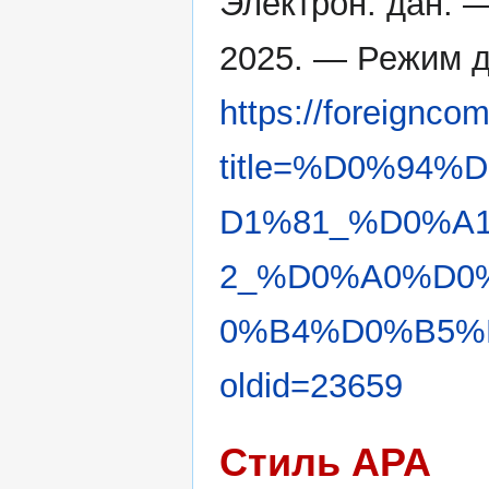
Электрон. дан. 
2025. — Режим д
https://foreignco
title=%D0%94
D1%81_%D0%A
2_%D0%A0%D0
0%B4%D0%B5%
oldid=23659
Стиль APA