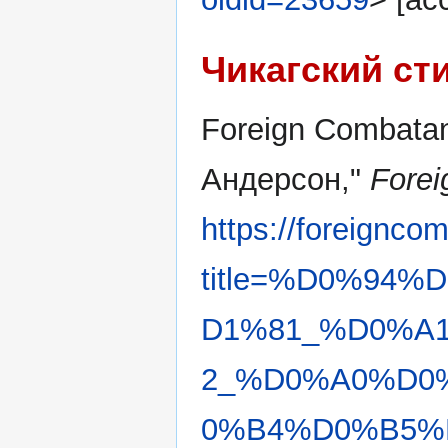
Чикагский ст
Foreign Combatan
Андерсон,"
Forei
https://foreignco
title=%D0%94
D1%81_%D0%A
2_%D0%A0%D0
0%B4%D0%B5%