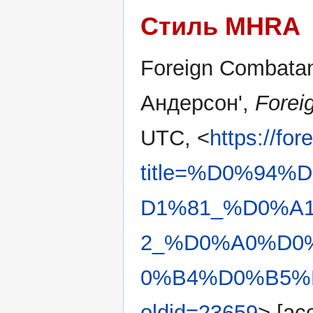
Стиль MHRA
Foreign Combatan
Андерсон',
Forei
UTC, <
https://fo
title=%D0%94
D1%81_%D0%A
2_%D0%A0%D0
0%B4%D0%B5%
oldid=23659
> [ac