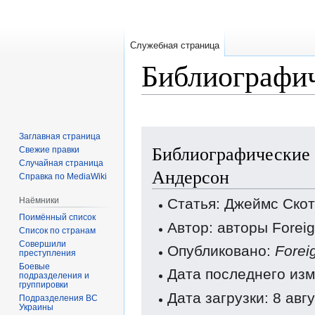
Служебная страница
Библиографич
Перейти
Перейти
Заглавная страница
Библиографические 
к
к
Свежие правки
Случайная страница
навигации
поиску
Андерсон
Справка по MediaWiki
Наёмники
Статья: Джеймс Ско
Поимённый список
Автор: авторы Forei
Список по странам
Совершили
Опубликовано:
Forei
преступления
Боевые
Дата последнего изм
подразделения и
группировки
Дата загрузки: 8 авг
Подразделения ВС
Украины