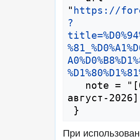
"
https://for
?
title=%D0%94
%81_%D0%A1%D
A0%D0%B8%D1%
%D1%80%D1%81
   note = "[Online; accessed 8-
август-2026]"
При использова