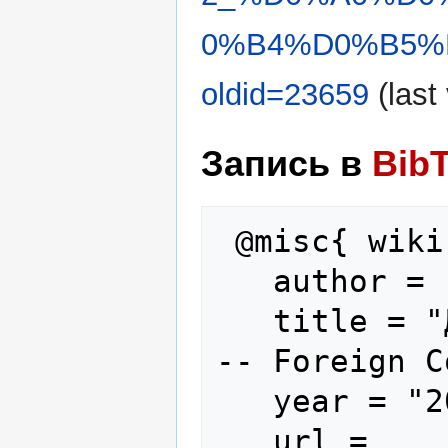
0%B4%D0%B5%
oldid=23659
(last
Запись в
Bib
 @misc{ wiki:xxx,

   author = "Foreign Combatants",

   title = "Джеймс Скотт Рис Андерсон -
-- Foreign C
   year = "2025",

   url = 