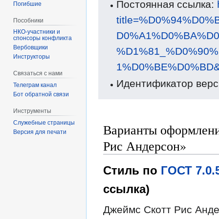
Постоянная ссылка:
Погибшие
title=%D0%94%D
Пособники
D0%A1%D0%BA%D
спонсоры конфликта
‏‎Вербовщики
%D1%81_%D0%90
Инструкторы
1%D0%BE%D0%BD&o
Связаться с нами
Идентификатор верс
Телеграм канал
Бот обратной связи
Инструменты
Служебные страницы
Варианты оформлени
Версия для печати
Рис Андерсон»
Стиль по
ГОСТ 7.0
ссылка)
Джеймс Скотт Рис Андер