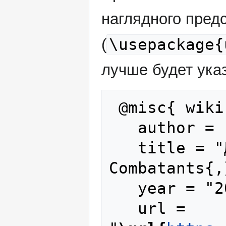
наглядного пред
\usepackage{
(
лучше будет указ
 @misc{ wiki:xxx,

   author = "Foreign Combatants",

   title = "Джеймс Адкинс --- Foreign 
Combatants{,
   year = "2025",

   url = 