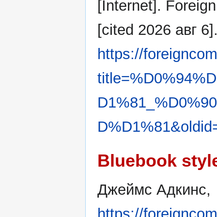
[Internet]. Forei
[cited 2026 авг 6]
https://foreignco
title=%D0%94
D1%81_%D0%9
D%D1%81&oldid
Bluebook styl
Джеймс Адкинс,
https://foreignco