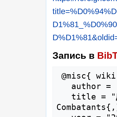
title=%D0%94
D1%81_%D0%9
D%D1%81&oldid
Запись в
Bib
 @misc{ wiki:xxx,

   author = "Foreign Combatants",

   title = "Джеймс Адкинс --- Foreign 
Combatants{,