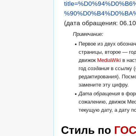
title=%D0%94%D0%
%90%D0%B4%D0%BA%
(дата обращения: 06.10
Примечание:
Первое из двух обозна
страницы, второе — го
движок
MediaWiki
в нас
год
создания
в ссылку (
редактирования). Посм
замените эту цифру.
Дата обращения
в фор
сожалению, движок Med
текущую дату, а дату п
Стиль по
ГОС