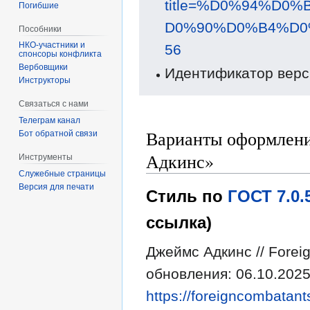
title=%D0%94%D
Погибшие
D0%90%D0%B4%D0
Пособники
56
спонсоры конфликта
‏‎Вербовщики
Идентификатор верс
Инструкторы
Связаться с нами
Телеграм канал
Варианты оформлени
Бот обратной связи
Адкинс»
Инструменты
Служебные страницы
Версия для печати
Стиль по
ГОСТ 7.0
ссылка)
Джеймс Адкинс // Forei
обновления: 06.10.2025
https://foreigncombatant