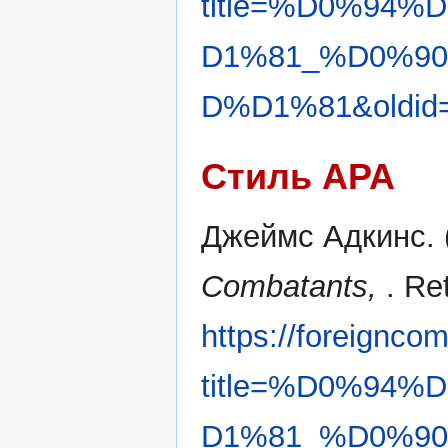
title=%D0%94
D1%81_%D0%9
D%D1%81&oldid
Стиль APA
Джеймс Адкинс. (
Combatants,
. Re
https://foreignco
title=%D0%94
D1%81_%D0%9