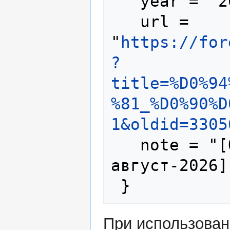
   year = "2025",

   url = 
"
https://for
?
title=%D0%94
%81_%D0%90%D
1&oldid=3305
   note = "[Online; accessed 6-
август-2026]"
При использова