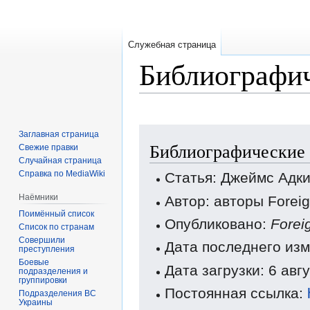
Служебная страница
Библиографич
Перейти
Перейти
Заглавная страница
Библиографические
к
к
Свежие правки
Случайная страница
навигации
поиску
Справка по MediaWiki
Статья: Джеймс Адк
Наёмники
Автор: авторы Forei
Поимённый список
Опубликовано:
Forei
Список по странам
Совершили
Дата последнего изм
преступления
Боевые
Дата загрузки: 6 авг
подразделения и
группировки
Постоянная ссылка:
Подразделения ВС
Украины