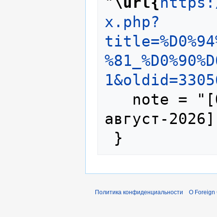
"
\url{
https:
x.php?
title=%D0%94
%81_%D0%90%D
1&oldid=3305
   note = "[Online; accessed 6-
август-2026]"
Политика конфиденциальности
О Foreign