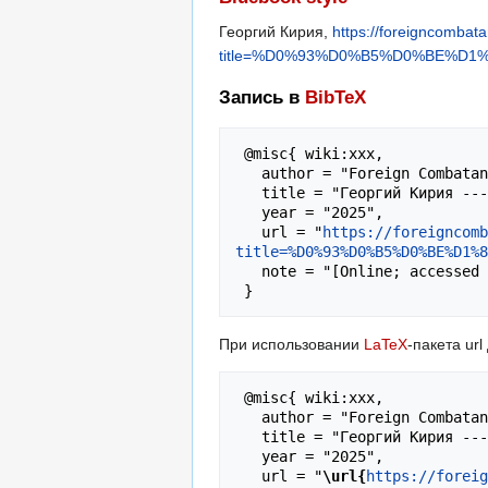
Георгий Кирия,
https://foreigncombata
title=%D0%93%D0%B5%D0%BE%D1
Запись в
BibTeX
 @misc{ wiki:xxx,

   author = "Foreign Combatants",

   title = "Георгий Кирия --- Foreign Combatants{,} ",

   year = "2025",

   url = "
https://foreigncomb
title=%D0%93%D0%B5%D0%BE%D1%
   note = "[Online; accessed 6-август-2026]"

При использовании
LaTeX
-пакета ur
 @misc{ wiki:xxx,

   author = "Foreign Combatants",

   title = "Георгий Кирия --- Foreign Combatants{,} ",

   year = "2025",

   url = "
\url{
https://foreig