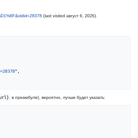
%8F&oldid=28378
(last visited август 6, 2026).
=28378
",

url}
в преамбуле), вероятно, лучше будет указать: