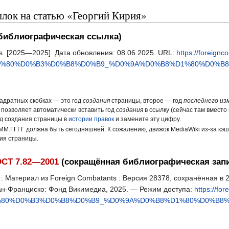
лок на статью «Георгий Кирия»
библиографическая ссылка)
ts. [2025—2025]. Дата обновления: 08.06.2025. URL:
https://foreign
D1%80%D0%B3%D0%B8%D0%B9_%D0%9A%D0%B8%D1%80%D0%B8%D
вадратных скобках — это год
создания
страницы, второе — год
последнего из
 позволяет автоматически вставить год
создания
в ссылку (сейчас там вместо 
од создания страницы в
истории правок
и замените эту цифру.
ММ.ГГГГ должна быть сегодняшней. К сожалению, движок MediaWiki из-за кэ
ния страницы.
СТ 7.82—2001
(сокращённая библиографическая зап
: Материал из Foreign Combatants : Версия 28378, сохранённая в 2
Сан-Франциско: Фонд Викимедиа, 2025. — Режим доступа:
https://fo
%80%D0%B3%D0%B8%D0%B9_%D0%9A%D0%B8%D1%80%D0%B8%D1