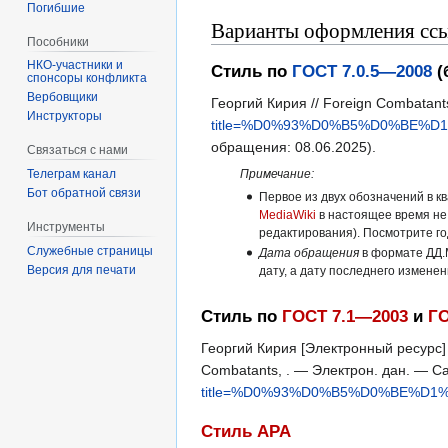
Погибшие
Варианты оформления ссы
Пособники
Стиль по
ГОСТ 7.0.5—2008
(
спонсоры конфликта
‏‎Вербовщики
Георгий Кирия // Foreign Combatan
Инструкторы
title=%D0%93%D0%B5%D0%BE%
обращения: 08.06.2025).
Связаться с нами
Примечание:
Телеграм канал
Бот обратной связи
Первое из двух обозначений в к
MediaWiki
в настоящее время не
Инструменты
редактирования). Посмотрите г
Служебные страницы
Дата обращения
в формате ДД.
Версия для печати
дату, а дату последнего измене
Стиль по
ГОСТ 7.1—2003
и
ГО
Георгий Кирия [Электронный ресурс] 
Combatants, . — Электрон. дан. — 
title=%D0%93%D0%B5%D0%BE%D1
Стиль APA