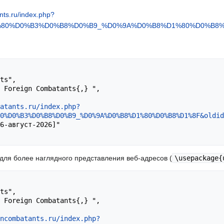
nts.ru/index.php?
%80%D0%B3%D0%B8%D0%B9_%D0%9A%D0%B8%D1%80%D0%B8%D1
atants.ru/index.php?
80%D0%B3%D0%B8%D0%B9_%D0%9A%D0%B8%D1%80%D0%B8%D1%8F&oldid
l для более наглядного представления веб-адресов (
\usepackage{
ncombatants.ru/index.php?