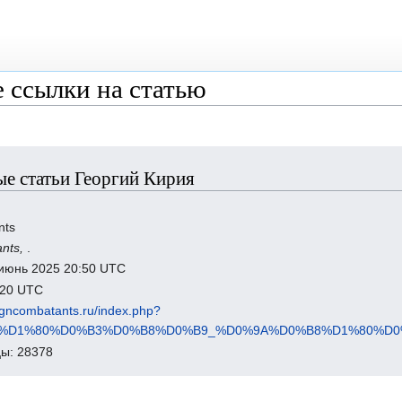
 ссылки на статью
е статьи Георгий Кирия
nts
ants,
.
 июнь 2025 20:50 UTC
7:20 UTC
eigncombatants.ru/index.php?
BE%D1%80%D0%B3%D0%B8%D0%B9_%D0%9A%D0%B8%D1%80%D0%B
ы: 28378