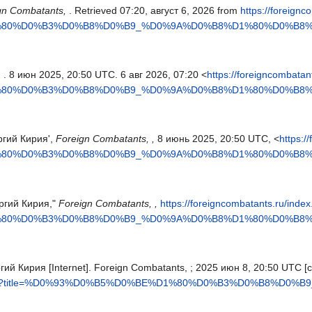
gn Combatants,
. Retrieved 07:20, август 6, 2026 from
https://foreign
%80%D0%B3%D0%B8%D0%B9_%D0%9A%D0%B8%D1%80%D0%B8%D1
,
. 8 июн 2025, 20:50 UTC. 6 авг 2026, 07:20 <
https://foreigncombatan
%80%D0%B3%D0%B8%D0%B9_%D0%9A%D0%B8%D1%80%D0%B8%D1
ргий Кирия',
Foreign Combatants, ,
8 июнь 2025, 20:50 UTC, <
https:/
%80%D0%B3%D0%B8%D0%B9_%D0%9A%D0%B8%D1%80%D0%B8%D1
оргий Кирия,"
Foreign Combatants, ,
https://foreigncombatants.ru/inde
%80%D0%B3%D0%B8%D0%B9_%D0%9A%D0%B8%D1%80%D0%B8%D1
ий Кирия [Internet]. Foreign Combatants, ; 2025 июн 8, 20:50 UTC [cit
index.php?title=%D0%93%D0%B5%D0%BE%D1%80%D0%B3%D0%B8%D