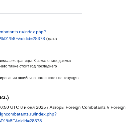
combatants.ru/index.php?
1%8F&oldid=28378
(дата
менения
страницы. К сожалению, движок
него также стоит год последнего
ширования ошибочно показывает не текущую
ись)
0:50 UTC 8 июня 2025 / Авторы Foreign Combatants // Foreign
reigncombatants.ru/index.php?
%8F&oldid=28378