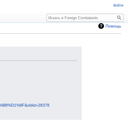
Войти
Помощь
8%D1%8F&oldid=28378