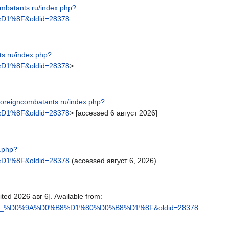
combatants.ru/index.php?
%8F&oldid=28378
.
ts.ru/index.php?
%8F&oldid=28378
>.
/foreigncombatants.ru/index.php?
%8F&oldid=28378
> [accessed 6 август 2026]
x.php?
%8F&oldid=28378
(accessed август 6, 2026).
ed 2026 авг 6]. Available from:
0%B9_%D0%9A%D0%B8%D1%80%D0%B8%D1%8F&oldid=28378
.