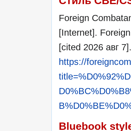
Стиль CBE/C
Foreign Combatan
[Internet]. Forei
[cited 2026 авг 7]
https://foreignco
title=%D0%92
D0%BC%D0%B8
B%D0%BE%D0%B
Bluebook styl