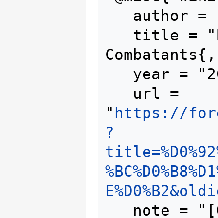
   author = "Foreign Combatants",

   title = "Владимир Милов --- Foreign 
Combatants{,
   year = "2025",

   url = 
"
https://for
?
title=%D0%92
%BC%D0%B8%D1
E%D0%B2&oldi
   note = "[Online; accessed 7-