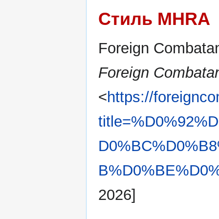
Стиль MHRA
Foreign Combatan
Foreign Combatan
<
https://foreignc
title=%D0%92
D0%BC%D0%B8
B%D0%BE%D0%B
2026]