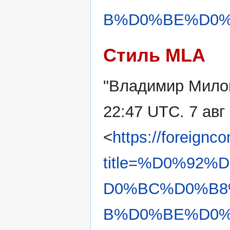
B%D0%BE%D0%B
Стиль MLA
"Владимир Мило
22:47 UTC. 7 авг
<
https://foreignc
title=%D0%92
D0%BC%D0%B8
B%D0%BE%D0%B