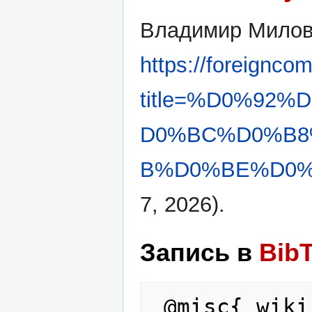
Владимир Милов
https://foreignco
title=%D0%92
D0%BC%D0%B8
B%D0%BE%D0%B
7, 2026).
Запись в
Bib
 @misc{ wiki:xxx,
