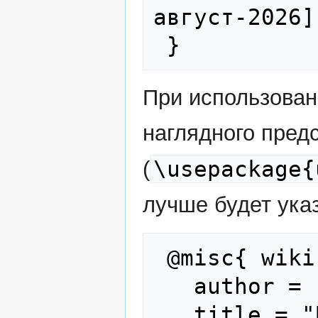
август-2026]"
При использова
наглядного пред
\usepackage{
(
лучше будет указ
 @misc{ wiki:xxx,

   author = "Foreign Combatants",

   title = "Владимир Милов --- Foreign 