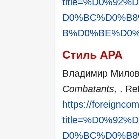
title=%D0%92
D0%BC%D0%B8
B%D0%BE%D0%B
Стиль APA
Владимир Милов.
Combatants,
. Re
https://foreignco
title=%D0%92
D0%BC%D0%B8