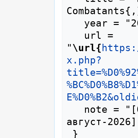
Combatants{,
   year = "2025",

   url = 
"
\url{
https:
x.php?
title=%D0%92
%BC%D0%B8%D1
E%D0%B2&oldi
   note = "[Online; accessed 7-
август-2026]"