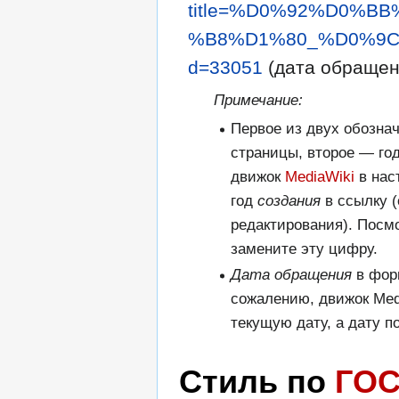
title=%D0%92%D0%
%B8%D1%80_%D0%9C
d=33051
(дата обращени
Примечание:
Первое из двух обозна
страницы, второе — го
движок
MediaWiki
в нас
год
создания
в ссылку (
редактирования). Посм
замените эту цифру.
Дата обращения
в фор
сожалению, движок Med
текущую дату, а дату п
Стиль по
ГОС