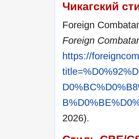
Чикагский ст
Foreign Combatan
Foreign Combatan
https://foreignco
title=%D0%92
D0%BC%D0%B8
B%D0%BE%D0%B
2026).