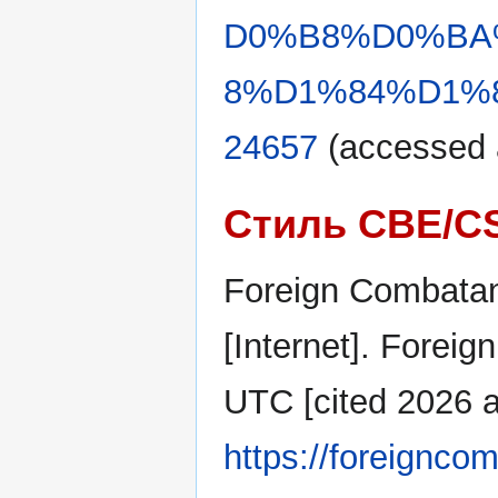
D0%B8%D0%BA
8%D1%84%D1%8
24657
(accessed а
Стиль CBE/C
Foreign Combatan
[Internet]. Forei
UTC [cited 2026 ав
https://foreignco