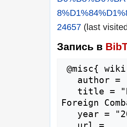
8%D1%84%D1%8
24657
(last visite
Запись в
Bib
 @misc{ wiki:xxx,

   author = "Foreign Combatants",

   title = "Бенедикт Гриффитс --- 
Foreign Comb
   year = "2025",

   url = 