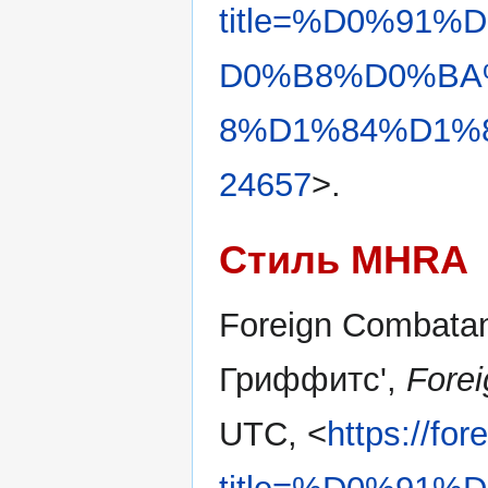
title=%D0%91
D0%B8%D0%BA
8%D1%84%D1%8
24657
>.
Стиль MHRA
Foreign Combatant
Гриффитс',
Forei
UTC, <
https://fo