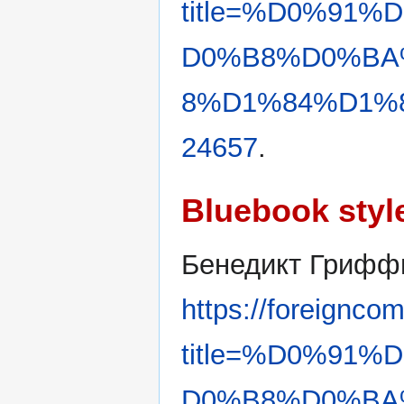
title=%D0%91
D0%B8%D0%BA
8%D1%84%D1%8
24657
.
Bluebook styl
Бенедикт Грифф
https://foreignco
title=%D0%91
D0%B8%D0%BA