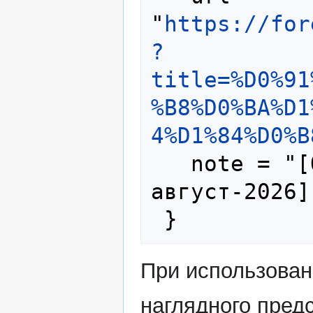
"
https://for
?
title=%D0%91
%B8%D0%BA%D1
4%D1%84%D0%B
   note = "[Online; accessed 9-
август-2026]"
При использова
наглядного пред