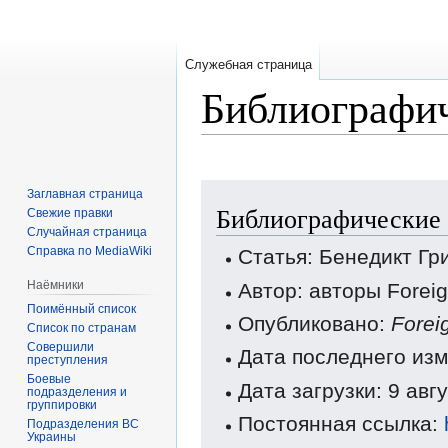
Служебная страница
Библиографич
Перейти
Перейти
Заглавная страница
Библиографические 
к
к
Свежие правки
Случайная страница
навигации
поиску
Справка по MediaWiki
Статья: Бенедикт Г
Наёмники
Автор: авторы Forei
Поимённый список
Опубликовано:
Forei
Список по странам
Совершили
Дата последнего изм
преступления
Боевые
Дата загрузки: 9 авг
подразделения и
группировки
Постоянная ссылка:
Подразделения ВС
Украины