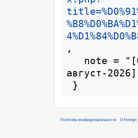
title=%D0%91
%B8%D0%BA%D1
4%D1%84%D0%B
,

   note = "[Online; accessed 9-
август-2026]"
Политика конфиденциальности
О Foreign