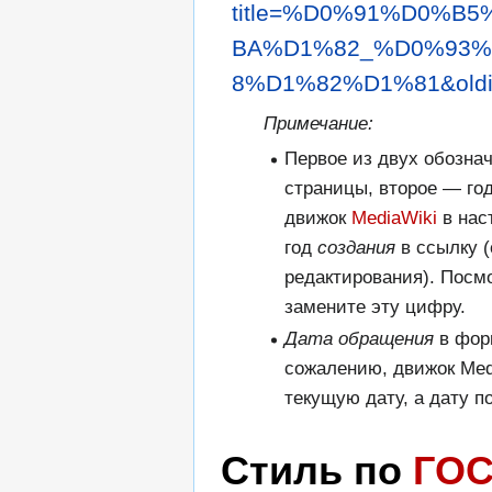
title=%D0%91%D0%
BA%D1%82_%D0%93
8%D1%82%D1%81&oldi
Примечание:
Первое из двух обозна
страницы, второе — го
движок
MediaWiki
в нас
год
создания
в ссылку (
редактирования). Посм
замените эту цифру.
Дата обращения
в фор
сожалению, движок Med
текущую дату, а дату п
Стиль по
ГОС