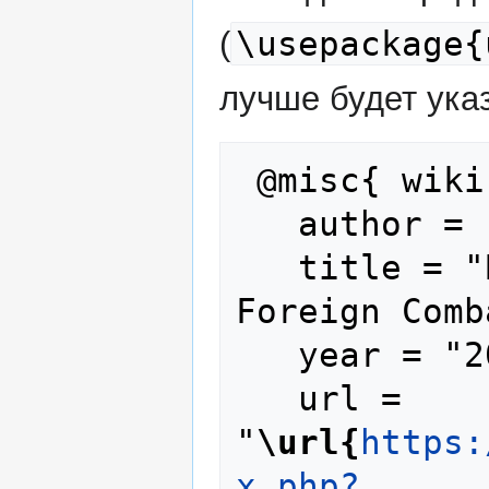
\usepackage{
(
лучше будет указ
 @misc{ wiki:xxx,

   author = "Foreign Combatants",

   title = "Бенедикт Гриффитс --- 
Foreign Comb
   year = "2025",

   url = 
"
\url{
https:
x.php?