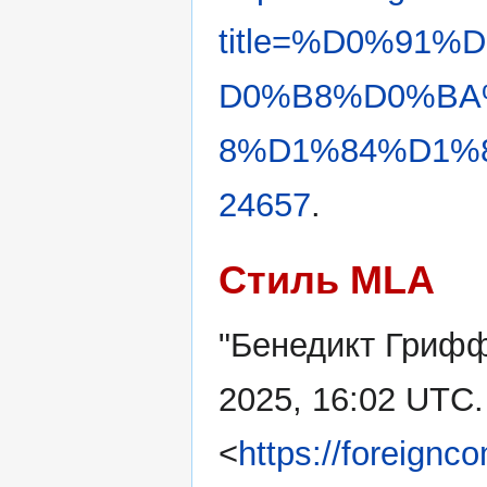
title=%D0%91
D0%B8%D0%BA
8%D1%84%D1%8
24657
.
Стиль MLA
"Бенедикт Гриф
2025, 16:02 UTC.
<
https://foreignc