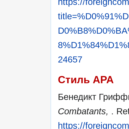
https://foreignco
title=%D0%91
D0%B8%D0%BA
8%D1%84%D1%8
24657
Стиль APA
Бенедикт Гриффи
Combatants,
. Re
https://foreignco