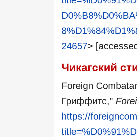
title=%D0%91
D0%B8%D0%BA
8%D1%84%D1%8
24657
> [accessed
Чикагский ст
Foreign Combatan
Гриффитс,"
Fore
https://foreignco
title=%D0%91