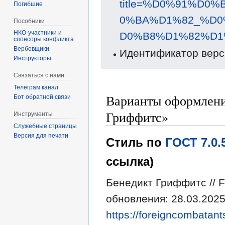
title=%D0%91%D
Погибшие
0%BA%D1%82_%D0
Пособники
D0%B8%D1%82%D1%
спонсоры конфликта
‏‎Вербовщики
Идентификатор верс
Инструкторы
Связаться с нами
Телеграм канал
Варианты оформлени
Бот обратной связи
Гриффитс»
Инструменты
Служебные страницы
Версия для печати
Стиль по
ГОСТ 7.0
ссылка)
Бенедикт Гриффитс // F
обновления: 28.03.2025
https://foreigncombatant