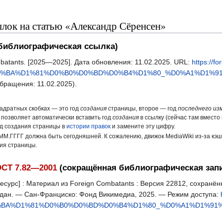
лок на статью «Александр Сёренсен»
библиографическая ссылка)
batants. [2025—2025]. Дата обновления: 11.02.2025. URL:
https://f
%D0%BA%D1%81%D0%B0%D0%BD%D0%B4%D1%80_%D0%A1%D1%
бращения: 11.02.2025).
вадратных скобках — это год
создания
страницы, второе — год
последнего из
 позволяет автоматически вставить год
создания
в ссылку (сейчас там вместо 
од создания страницы в
истории правок
и замените эту цифру.
ММ.ГГГГ должна быть сегодняшней. К сожалению, движок MediaWiki из-за кэ
ния страницы.
СТ 7.82—2001
(сокращённая библиографическая зап
сурс] : Материал из Foreign Combatants : Версия 22812, сохранён
н. дан. — Сан-Франциско: Фонд Викимедиа, 2025. — Режим доступа:
0%BA%D1%81%D0%B0%D0%BD%D0%B4%D1%80_%D0%A1%D1%91%