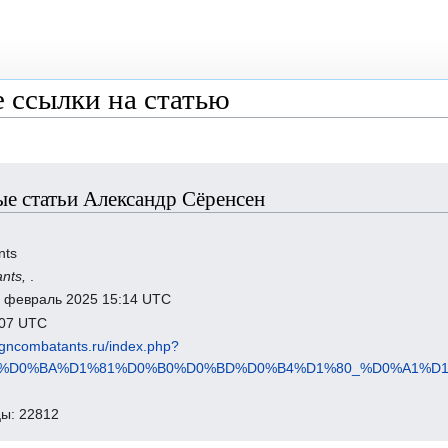
 ссылки на статью
е статьи Александр Сёренсен
nts
ants,
.
1 февраль 2025 15:14 UTC
1:07 UTC
eigncombatants.ru/index.php?
B5%D0%BA%D1%81%D0%B0%D0%BD%D0%B4%D1%80_%D0%A1%D
ы: 22812