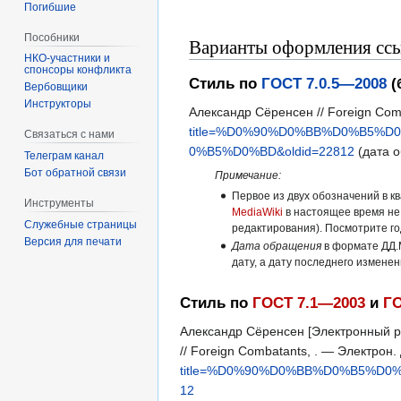
Погибшие
Пособники
Варианты оформления ссы
спонсоры конфликта
Стиль по
ГОСТ 7.0.5—2008
(
‏‎Вербовщики
Инструкторы
Александр Сёренсен // Foreign Com
title=%D0%90%D0%BB%D0%B5
Связаться с нами
0%B5%D0%BD&oldid=22812
(дата о
Телеграм канал
Бот обратной связи
Примечание:
Первое из двух обозначений в к
Инструменты
MediaWiki
в настоящее время не
Служебные страницы
редактирования). Посмотрите г
Версия для печати
Дата обращения
в формате ДД.
дату, а дату последнего измене
Стиль по
ГОСТ 7.1—2003
и
ГО
Александр Сёренсен [Электронный ре
// Foreign Combatants, . — Электро
title=%D0%90%D0%BB%D0%B5%D
12