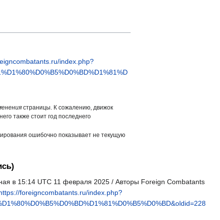
oreigncombatants.ru/index.php?
91%D1%80%D0%B5%D0%BD%D1%81%D
менения
страницы. К сожалению, движок
него также стоит год последнего
ширования ошибочно показывает не текущую
ись)
ная в 15:14 UTC 11 февраля 2025 / Авторы Foreign Combatants
https://foreigncombatants.ru/index.php?
D1%80%D0%B5%D0%BD%D1%81%D0%B5%D0%BD&oldid=228