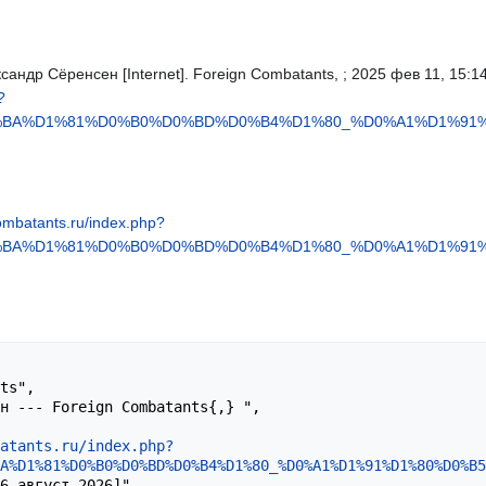
сандр Сёренсен [Internet]. Foreign Combatants, ; 2025 фев 11, 15:14 
?
0%BA%D1%81%D0%B0%D0%BD%D0%B4%D1%80_%D0%A1%D1%91%
combatants.ru/index.php?
0%BA%D1%81%D0%B0%D0%BD%D0%B4%D1%80_%D0%A1%D1%91%
atants.ru/index.php?
A%D1%81%D0%B0%D0%BD%D0%B4%D1%80_%D0%A1%D1%91%D1%80%D0%B5