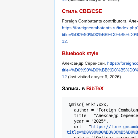
Стиль CBE/CSE
Foreign Combatants contributors. Алек
https://foreigncombatants.ru/index.php
title=%D0%90%D0%BB%D0%B5%D
12
.
Bluebook style
Александр Сёренсен,
https://foreign
title=%D0%90%D0%BB%D0%B5%D
12
(last visited август 6, 2026).
Запись в
BibTeX
 @misc{ wiki:xxx,

   author = "Foreign Combatants",

   title = "Александр Сёренсен --- Foreign Combatants{,} ",

   year = "2025",

   url = "
https://foreigncomb
title=%D0%90%D0%BB%D0%B5%D0%B
   note = "[Online; accessed 6-август-2026]"
