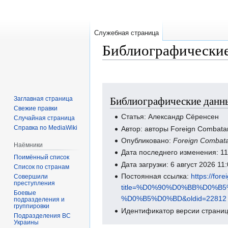
Служебная страница
Библиографические
Перейти
Перейти
Библиографические данны
Заглавная страница
к
к
Свежие правки
навигации
поиску
Статья: Александр Сёренсен
Случайная страница
Справка по MediaWiki
Автор: авторы Foreign Combata
Опубликовано:
Foreign Combat
Наёмники
Дата последнего изменения: 1
Поимённый список
Дата загрузки: 6 август 2026 1
Список по странам
Постоянная ссылка:
https://for
Совершили
преступления
title=%D0%90%D0%BB%D0%
Боевые
%D0%B5%D0%BD&oldid=22812
подразделения и
группировки
Идентификатор версии страниц
Подразделения ВС
Украины