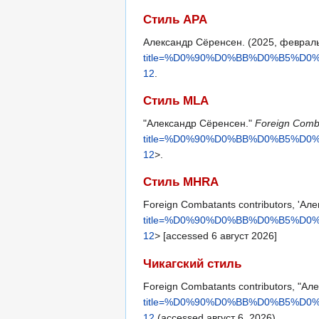
Стиль APA
Александр Сёренсен. (2025, февраль
title=%D0%90%D0%BB%D0%B5%D
12
.
Стиль MLA
"Александр Сёренсен."
Foreign Comb
title=%D0%90%D0%BB%D0%B5%D
12
>.
Стиль MHRA
Foreign Combatants contributors, 'Ал
title=%D0%90%D0%BB%D0%B5%D
12
> [accessed 6 август 2026]
Чикагский стиль
Foreign Combatants contributors, "А
title=%D0%90%D0%BB%D0%B5%D
12
(accessed август 6, 2026).