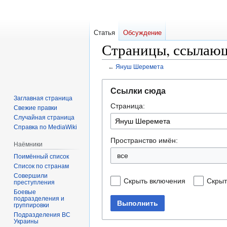
Статья
Обсуждение
Страницы, ссылаю
←
Януш Шеремета
Перейти
Перейти
Ссылки сюда
к
к
Заглавная страница
Страница:
навигации
поиску
Свежие правки
Случайная страница
Справка по MediaWiki
Пространство имён:
Наёмники
все
Поимённый список
Список по странам
Совершили
Скрыть включения
Скрыт
преступления
Боевые
подразделения и
Выполнить
группировки
Подразделения ВС
Украины