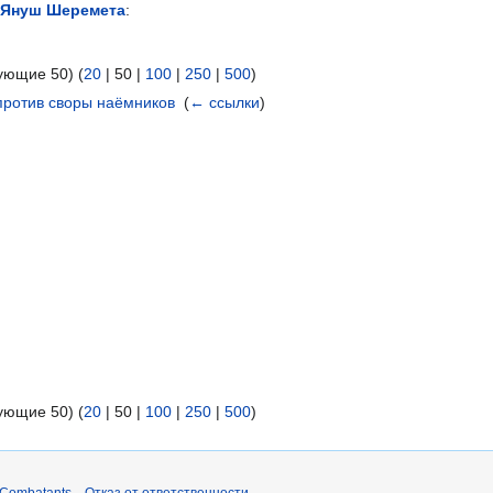
Януш Шеремета
:
ующие 50
) (
20
|
50
|
100
|
250
|
500
)
против своры наёмников
‎
(
← ссылки
)
ующие 50
) (
20
|
50
|
100
|
250
|
500
)
 Combatants
Отказ от ответственности