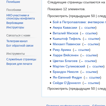
Погибшие
Следующие страницы ссылаются на
Показано 12 элементов.
Пособники
Просмотреть (
предыдущие 50
|
след
спонсоры конфликта
Бой в Петропавловке: вчетвером 
‏‎Вербовщики
Акира Кавасаки
‎
(
← ссылки
)
Инструкторы
Виталий Мисков
‎
(
← ссылки
)
Связаться с нами
Кшиштоф Тифель
‎
(
← ссылки
)
Телеграм канал
Михаил Павински
‎
(
← ссылки
)
Бот обратной связи
Рику Арима
‎
(
← ссылки
)
Инструменты
Харри Вяйсянен
‎
(
← ссылки
)
Служебные страницы
Цветан Благоев
‎
(
← ссылки
)
Версия для печати
Мартин Суликовский
‎
(
← ссылки
)
Брандон Николя
‎
(
← ссылки
)
Ян-Евгений Фидря
‎
(
← ссылки
)
Сейдж О’Доннелл
‎
(
← ссылки
)
Просмотреть (
предыдущие 50
|
след
Политика конфиденциальности
О Foreign