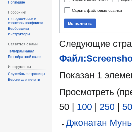
Погибшие
Скрыть файловые ссылки
Пособники
Выполнить
спонсоры конфликта
‏‎Вербовщики
Инструкторы
Следующие стра
Связаться с нами
Телеграм канал
Файл:Screenshot
Бот обратной связи
Инструменты
Показан 1 элеме
Служебные страницы
Версия для печати
Просмотреть (
пр
50
|
100
|
250
|
5
Джонатан Мунь