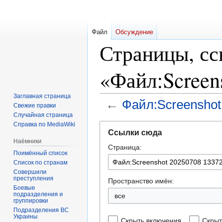
Файл
Обсуждение
Страницы, с
«Файл:Screen
Заглавная страница
←
Файл:Screenshot
Свежие правки
Случайная страница
Справка по MediaWiki
Перейти
Перейти
Ссылки сюда
к
к
Наёмники
Страница:
навигации
поиску
Поимённый список
Список по странам
Совершили
преступления
Пространство имён:
Боевые
подразделения и
все
группировки
Подразделения ВС
Украины
Скрыть включения
Скрыт