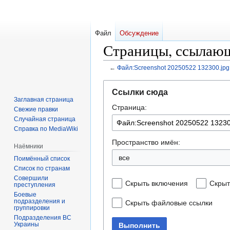
Файл
Обсуждение
Страницы, ссылающи
←
Файл:Screenshot 20250522 132300.jpg
Перейти
Перейти
Ссылки сюда
к
к
Заглавная страница
Страница:
навигации
поиску
Свежие правки
Случайная страница
Справка по MediaWiki
Пространство имён:
Наёмники
все
Поимённый список
Список по странам
Совершили
Скрыть включения
Скрыт
преступления
Боевые
подразделения и
Скрыть файловые ссылки
группировки
Подразделения ВС
Украины
Выполнить