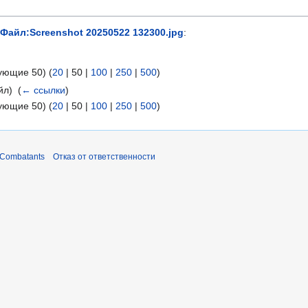
Файл:Screenshot 20250522 132300.jpg
:
ующие 50
) (
20
|
50
|
100
|
250
|
500
)
л) ‎
(
← ссылки
)
ующие 50
) (
20
|
50
|
100
|
250
|
500
)
 Combatants
Отказ от ответственности