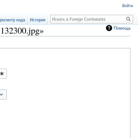
Войти
росмотр кода
История
132300.jpg»
Помощь