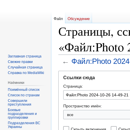
Файл
Обсуждение
Страницы, с
«Файл:Photo 2
Заглавная страница
←
Файл:Photo 2024-
Свежие правки
Случайная страница
Справка по MediaWiki
Перейти
Перейти
Ссылки сюда
к
к
Наёмники
Страница:
навигации
поиску
Поимённый список
Список по странам
Совершили
преступления
Пространство имён:
Боевые
подразделения и
все
группировки
Подразделения ВС
Украины
Скрыть включения
Скрыт