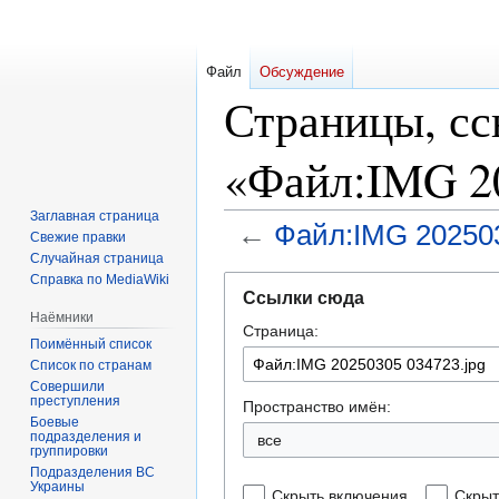
Файл
Обсуждение
Страницы, с
«Файл:IMG 20
Заглавная страница
←
Файл:IMG 202503
Свежие правки
Случайная страница
Справка по MediaWiki
Перейти
Перейти
Ссылки сюда
к
к
Наёмники
Страница:
навигации
поиску
Поимённый список
Список по странам
Совершили
преступления
Пространство имён:
Боевые
подразделения и
все
группировки
Подразделения ВС
Украины
Скрыть включения
Скрыт