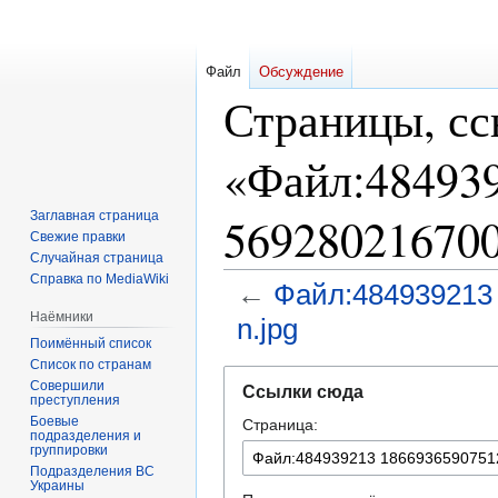
Файл
Обсуждение
Страницы, с
«Файл:48493
Заглавная страница
569280216700
Свежие правки
Случайная страница
Справка по MediaWiki
←
Файл:484939213
Наёмники
n.jpg
Поимённый список
Список по странам
Перейти
Перейти
Совершили
Ссылки сюда
преступления
к
к
Боевые
Страница:
навигации
поиску
подразделения и
группировки
Подразделения ВС
Украины