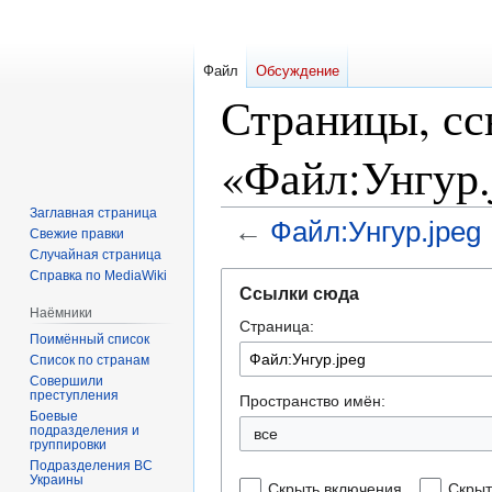
Файл
Обсуждение
Страницы, с
«Файл:Унгур.
Заглавная страница
←
Файл:Унгур.jpeg
Свежие правки
Случайная страница
Справка по MediaWiki
Перейти
Перейти
Ссылки сюда
к
к
Наёмники
Страница:
навигации
поиску
Поимённый список
Список по странам
Совершили
преступления
Пространство имён:
Боевые
подразделения и
все
группировки
Подразделения ВС
Украины
Скрыть включения
Скрыт