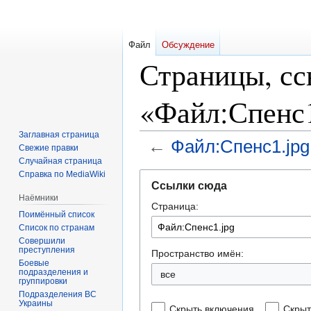
Файл
Обсуждение
Страницы, с
«Файл:Спенс1
Заглавная страница
←
Файл:Спенс1.jpg
Свежие правки
Случайная страница
Справка по MediaWiki
Перейти
Перейти
Ссылки сюда
к
к
Наёмники
Страница:
навигации
поиску
Поимённый список
Список по странам
Совершили
преступления
Пространство имён:
Боевые
подразделения и
все
группировки
Подразделения ВС
Украины
Скрыть включения
Скрыт