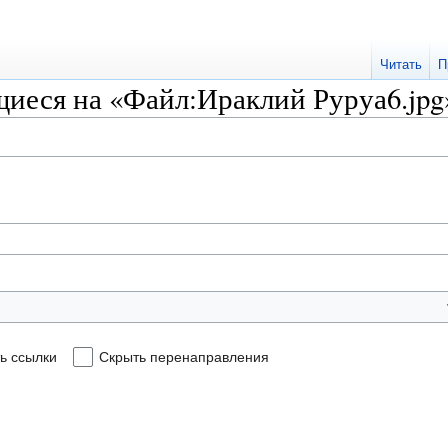
Читать
П
иеся на «Файл:Ираклий Руруа6.jpg
ь ссылки
Скрыть перенаправления