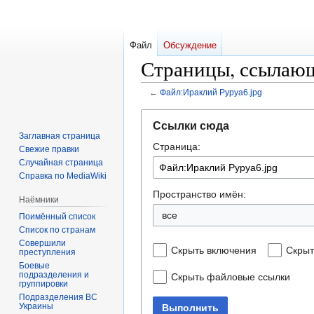
Файл
Обсуждение
Страницы, ссылающ
←
Файл:Ираклий Руруа6.jpg
Перейти
Перейти
Ссылки сюда
к
к
Заглавная страница
Страница:
навигации
поиску
Свежие правки
Случайная страница
Справка по MediaWiki
Пространство имён:
Наёмники
все
Поимённый список
Список по странам
Совершили
Скрыть включения
Скрыт
преступления
Боевые
подразделения и
Скрыть файловые ссылки
группировки
Подразделения ВС
Украины
Выполнить