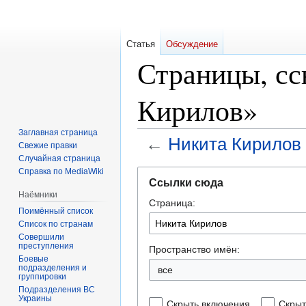
Статья
Обсуждение
Страницы, с
Кирилов»
Заглавная страница
←
Никита Кирилов
Свежие правки
Случайная страница
Справка по MediaWiki
Перейти
Перейти
Ссылки сюда
к
к
Наёмники
Страница:
навигации
поиску
Поимённый список
Список по странам
Совершили
преступления
Пространство имён:
Боевые
подразделения и
все
группировки
Подразделения ВС
Украины
Скрыть включения
Скрыт