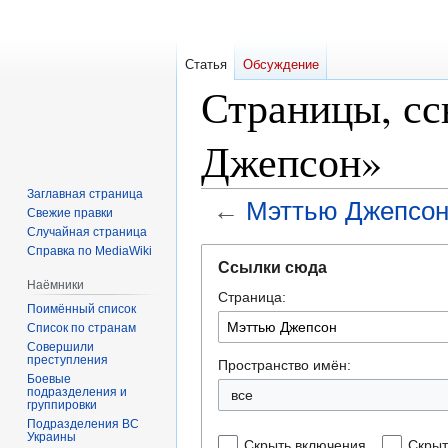
Статья
Обсуждение
Страницы, с
Джепсон»
Заглавная страница
←
Мэттью Джепсо
Свежие правки
Случайная страница
Справка по MediaWiki
Перейти
Перейти
Ссылки сюда
к
к
Наёмники
Страница:
навигации
поиску
Поимённый список
Список по странам
Совершили
преступления
Пространство имён:
Боевые
подразделения и
все
группировки
Подразделения ВС
Украины
Скрыть включения
Скрыт