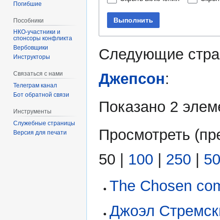
Погибшие
Выполнить
Пособники
спонсоры конфликта
‏‎Вербовщики
Следующие стра
Инструкторы
Джепсон
:
Связаться с нами
Телеграм канал
Бот обратной связи
Показано 2 элем
Инструменты
Служебные страницы
Просмотреть (
пр
Версия для печати
50
|
100
|
250
|
5
The Chosen co
Джоэл Стремск